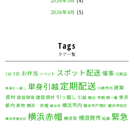
2026年5月
(4)
2026年4月
(5)
2026年3月
(4)
2026年2月
(5)
Tags
2026年1月
(2)
タグ一覧
2025年12月
(8)
2025年11月
(4)
スポット配送
催事
お弁当
3台
2台
イベント
化粧品
2025年10月
(9)
定期配送
単身引越
建築
川崎市内
単身引っ越し
2025年9月
(3)
資材
引っ越し
建設資材
東京
建設現場
引越
搬出
早朝
朝一番
横浜市内
2025年8月
(2)
都内
果物
横浜 赤帽
横浜市戸塚区
横浜市栄区
横浜市
横浜赤帽
緊急
2025年7月
(6)
横須賀市
横須賀
絵画
横浜市瀬谷区
配送
2025年6月
(1)
自転車
自動車部品
自転車配送
老人ホーム
茅ケ崎市