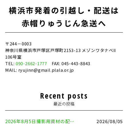
o
横浜市発着の引越し・配送は
o
k
赤帽りゅうじん急送へ
〒244－0003
神奈川県横浜市戸塚区戸塚町2153-13 メゾンワタナベⅡ
106号室
TEL:
090-2662-1777
FAX: 045-443-8843
MAIL: ryujinn@gmail.plala.or.jp
Recent posts
最近の投稿
2026年8月5日撮影用資材の配送（鎌倉市⇒港区）
2026/08/05