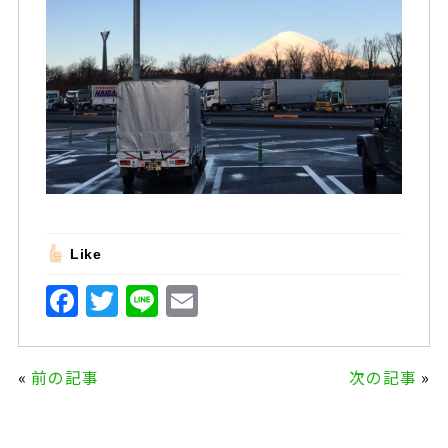
Like
F
T
Li
E
a
w
n
m
c
it
e
ai
«
前の記事
次の記事
»
e
te
l
b
r