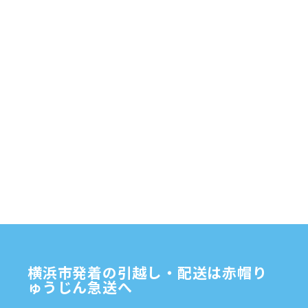
2025年5月
(4)
赤帽横浜
部品
資材
鎌倉市
赤帽 横浜
逗子市
電子
2025年4月
(5)
食品
オルガン
2025年3月
(4)
2025年2月
(1)
2025年1月
(4)
2024年12月
(4)
2024年11月
(7)
2024年10月
(1)
2024年9月
(2)
2024年8月
(7)
横浜市発着の引越し・配送は赤帽り
2024年7月
(8)
ゅうじん急送へ