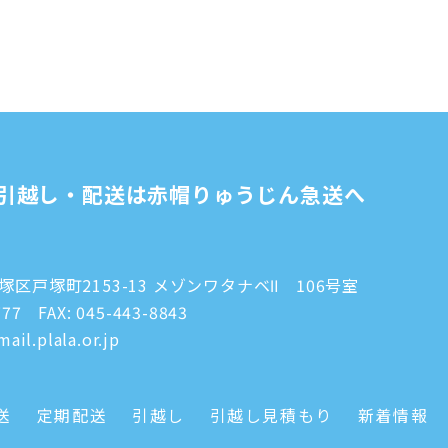
引越し・配送は赤帽りゅうじん急送へ
区戸塚町2153-13 メゾンワタナベⅡ 106号室
777
FAX: 045-443-8843
ail.plala.or.jp
送
定期配送
引越し
引越し見積もり
新着情報