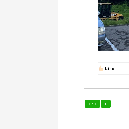
Like
1 / 1
1