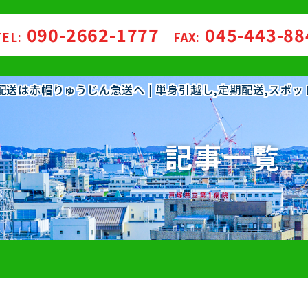
090-2662-1777
045-443-8
TEL:
FAX:
・配送は赤帽りゅうじん急送へ | 単身引越し,定期配送,スポ
記事一覧