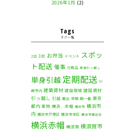
2026年1月
(2)
2025年12月
(8)
2025年11月
(4)
Tags
タグ一覧
2025年10月
(9)
2025年9月
(3)
スポッ
お弁当
3台
2台
イベント
ト配送
2025年8月
(2)
催事
化粧品
単身引っ越し
定期配送
2025年7月
(6)
単身引越
川
建築資材
2025年6月
(1)
建設資材
建設現場
崎市内
引っ越し
東京
引越
搬出
早朝
朝一番
2025年5月
(4)
横浜市
都内
果物
横浜 赤帽
横浜市
内
横浜市戸塚区
横浜市栄区
2025年4月
(5)
横浜市瀬谷区
横浜赤帽
横須賀市
横須賀
2025年3月
(4)