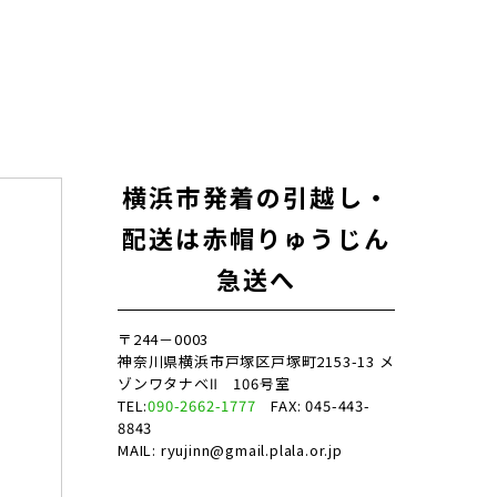
横浜市発着の引越し・
配送は赤帽りゅうじん
急送へ
〒244－0003
神奈川県横浜市戸塚区戸塚町2153-13 メ
ゾンワタナベⅡ 106号室
TEL:
090-2662-1777
FAX: 045-443-
8843
MAIL: ryujinn@gmail.plala.or.jp