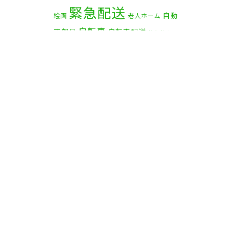
緊急配送
自動
2025年2月
(1)
絵画
老人ホーム
自転車
車部品
自転車配送
茅ケ崎市
2025年1月
(4)
赤帽横浜
資材
赤帽 横浜
2024年12月
(4)
部品
食
鎌倉市
逗子市
電子オルガン
2024年11月
(7)
品
2024年10月
(1)
2024年9月
(2)
2024年8月
(7)
2024年7月
(8)
2024年6月
(4)
2024年5月
(2)