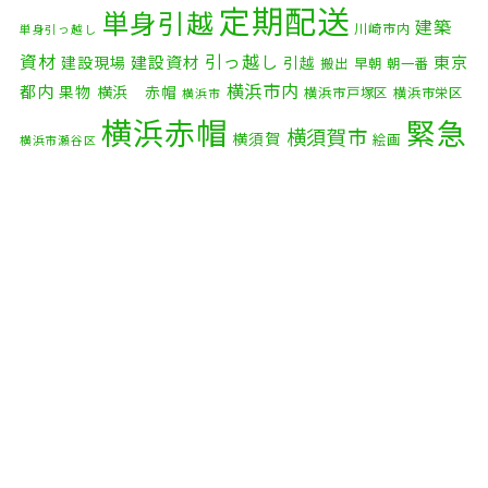
2025年10月
(9)
定期配送
単身引越
建築
川崎市内
単身引っ越し
2025年9月
(3)
資材
引っ越し
建設資材
東京
建設現場
引越
搬出
早朝
朝一番
横浜市内
2025年8月
(2)
都内
果物
横浜 赤帽
横浜市戸塚区
横浜市栄区
横浜市
横浜赤帽
緊急
2025年7月
(6)
横須賀市
横須賀
絵画
横浜市瀬谷区
配送
2025年6月
(1)
自転車
自動車部品
自転車配送
老人ホーム
茅ケ崎市
2025年5月
(4)
赤帽横浜
部品
資材
鎌倉市
赤帽 横浜
逗子市
電子
2025年4月
(5)
食品
オルガン
2025年3月
(4)
2025年2月
(1)
2025年1月
(4)
2024年12月
(4)
2024年11月
(7)