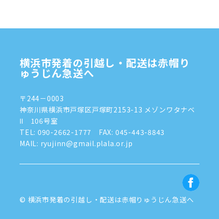
2024年10月
(1)
2024年9月
(2)
2024年8月
(7)
横浜市発着の引越し・配送は赤帽り
2024年7月
(8)
ゅうじん急送へ
2024年6月
(4)
〒244－0003
2024年5月
(2)
神奈川県横浜市戸塚区戸塚町2153-13 メゾンワタナベ
Ⅱ 106号室
2024年4月
(3)
TEL:
090-2662-1777
FAX: 045-443-8843
MAIL: ryujinn@gmail.plala.or.jp
2024年3月
(8)
2024年1月
(3)
2023年12月
(6)
© 横浜市発着の引越し・配送は赤帽りゅうじん急送へ
2023年11月
(5)