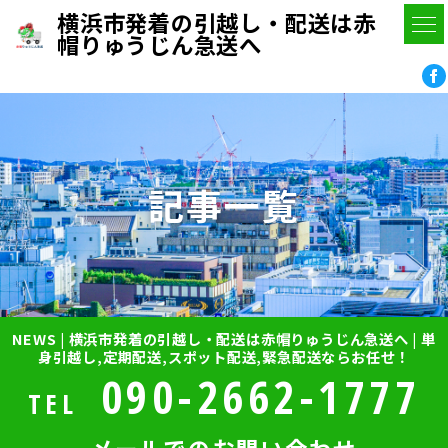
横浜市発着の引越し・配送は赤
帽りゅうじん急送へ
記事一覧
NEWS | 横浜市発着の引越し・配送は赤帽りゅうじん急送へ | 単
身引越し,定期配送,スポット配送,緊急配送ならお任せ！
090-2662-1777
TEL