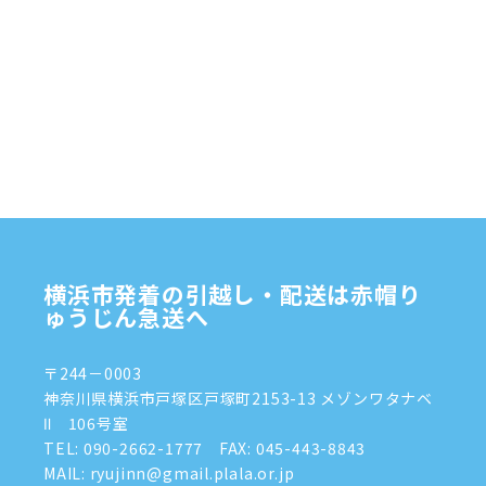
横浜市発着の引越し・配送は赤帽り
ゅうじん急送へ
〒244－0003
神奈川県横浜市戸塚区戸塚町2153-13 メゾンワタナベ
Ⅱ 106号室
TEL:
090-2662-1777
FAX: 045-443-8843
MAIL: ryujinn@gmail.plala.or.jp