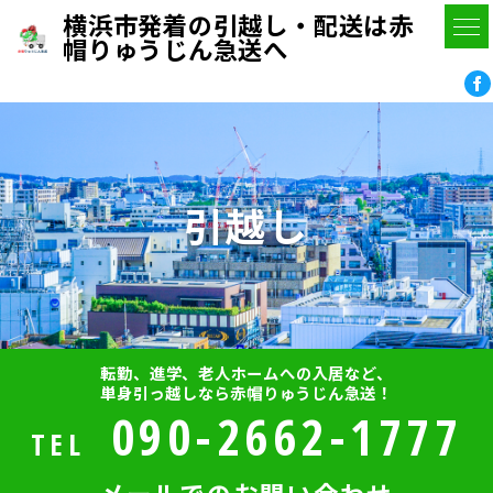
横浜市発着の引越し・配送は赤
帽りゅうじん急送へ
引越し
転勤、進学、老人ホームへの入居など、
単身引っ越しなら赤帽りゅうじん急送！
090-2662-1777
TEL