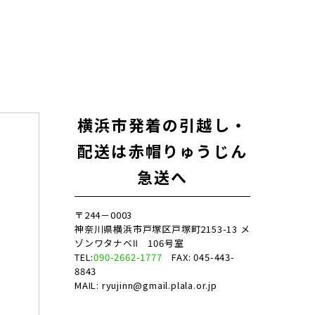
横浜市発着の引越し・
配送は赤帽りゅうじん
急送へ
〒244－0003
神奈川県横浜市戸塚区戸塚町2153-13 メ
ゾンワタナベⅡ 106号室
TEL:
090-2662-1777
FAX: 045-443-
8843
MAIL: ryujinn@gmail.plala.or.jp