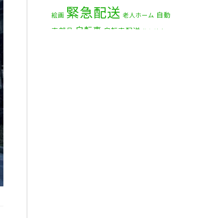
緊急配送
自動
2025年2月
(1)
絵画
老人ホーム
自転車
車部品
自転車配送
茅ケ崎市
2025年1月
(4)
赤帽横浜
資材
赤帽 横浜
2024年12月
(4)
部品
食
鎌倉市
逗子市
電子オルガン
2024年11月
(7)
品
2024年10月
(1)
2024年9月
(2)
2024年8月
(7)
2024年7月
(8)
2024年6月
(4)
2024年5月
(2)