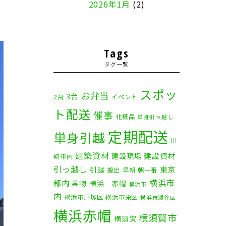
2026年1月
(2)
2025年12月
(8)
2025年11月
(4)
Tags
タグ一覧
2025年10月
(9)
2025年9月
(3)
スポッ
お弁当
3台
2台
イベント
ト配送
2025年8月
(2)
催事
化粧品
単身引っ越し
定期配送
2025年7月
(6)
単身引越
川
建築資材
2025年6月
(1)
建設資材
建設現場
崎市内
引っ越し
東京
引越
搬出
早朝
朝一番
2025年5月
(4)
横浜市
都内
果物
横浜 赤帽
横浜市
内
横浜市戸塚区
横浜市栄区
2025年4月
(5)
横浜市瀬谷区
横浜赤帽
横須賀市
横須賀
2025年3月
(4)