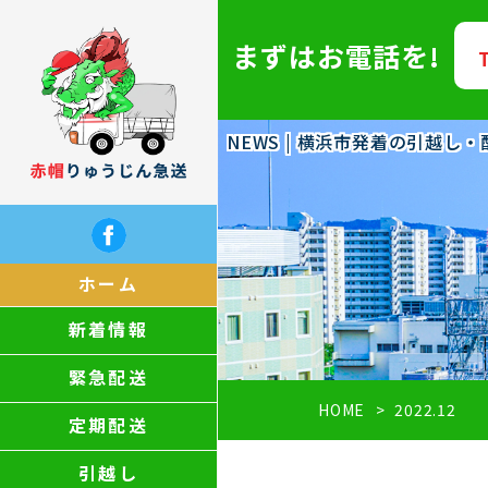
まずはお電話を!
NEWS | 横浜市発着の引越し
ホーム
新着情報
緊急配送
HOME
2022.12
定期配送
引越し