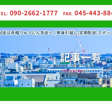
090-2662-1777
045-443-8
TEL:
FAX:
・配送は赤帽りゅうじん急送へ | 単身引越し,定期配送,スポ
記事一覧