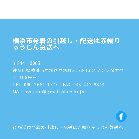
2024年10月
(1)
2024年9月
(2)
2024年8月
(7)
横浜市発着の引越し・配送は赤帽り
2024年7月
(8)
ゅうじん急送へ
2024年6月
(4)
〒244－0003
2024年5月
(2)
神奈川県横浜市戸塚区戸塚町2153-13 メゾンワタナベ
Ⅱ 106号室
2024年4月
(3)
TEL:
090-2662-1777
FAX: 045-443-8843
MAIL: ryujinn@gmail.plala.or.jp
2024年3月
(8)
2024年1月
(3)
2023年12月
(6)
© 横浜市発着の引越し・配送は赤帽りゅうじん急送へ
2023年11月
(5)