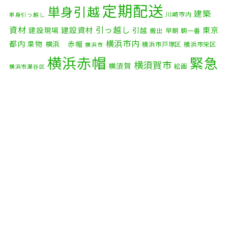
2025年10月
(9)
定期配送
単身引越
建築
川崎市内
単身引っ越し
2025年9月
(3)
資材
引っ越し
建設資材
東京
建設現場
引越
搬出
早朝
朝一番
横浜市内
2025年8月
(2)
都内
果物
横浜 赤帽
横浜市戸塚区
横浜市栄区
横浜市
横浜赤帽
緊急
2025年7月
(6)
横須賀市
横須賀
絵画
横浜市瀬谷区
配送
2025年6月
(1)
自転車
自動車部品
自転車配送
老人ホーム
茅ケ崎市
2025年5月
(4)
赤帽横浜
部品
資材
鎌倉市
赤帽 横浜
逗子市
電子
2025年4月
(5)
食品
オルガン
2025年3月
(4)
2025年2月
(1)
2025年1月
(4)
2024年12月
(4)
2024年11月
(7)