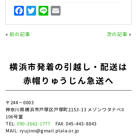
F
T
Li
E
a
w
n
m
c
it
e
ai
«
前の記事
次の記事
»
e
te
l
b
r
o
横浜市発着の引越し・配送は
o
k
赤帽りゅうじん急送へ
〒244－0003
神奈川県横浜市戸塚区戸塚町2153-13 メゾンワタナベⅡ
106号室
TEL:
090-2662-1777
FAX: 045-443-8843
MAIL: ryujinn@gmail.plala.or.jp