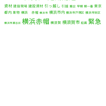
2025年9月
(3)
資材
引っ越し
建設資材
東京
建設現場
引越
搬出
早朝
朝一番
横浜市内
2025年8月
(2)
都内
果物
横浜 赤帽
横浜市戸塚区
横浜市栄区
横浜市
横浜赤帽
緊急
2025年7月
(6)
横須賀市
横須賀
絵画
横浜市瀬谷区
配送
2025年6月
(1)
自転車
自動車部品
自転車配送
老人ホーム
茅ケ崎市
2025年5月
(4)
赤帽横浜
部品
資材
鎌倉市
赤帽 横浜
逗子市
電子
2025年4月
(5)
食品
オルガン
2025年3月
(4)
2025年2月
(1)
2025年1月
(4)
2024年12月
(4)
2024年11月
(7)
2024年10月
(1)