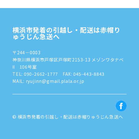
2024年9月
(2)
2024年8月
(7)
横浜市発着の引越し・配送は赤帽り
2024年7月
(8)
ゅうじん急送へ
2024年6月
(4)
〒244－0003
2024年5月
(2)
神奈川県横浜市戸塚区戸塚町2153-13 メゾンワタナベ
Ⅱ 106号室
2024年4月
(3)
TEL:
090-2662-1777
FAX: 045-443-8843
MAIL: ryujinn@gmail.plala.or.jp
2024年3月
(8)
2024年1月
(3)
2023年12月
(6)
© 横浜市発着の引越し・配送は赤帽りゅうじん急送へ
2023年11月
(5)
2023年10月
(4)