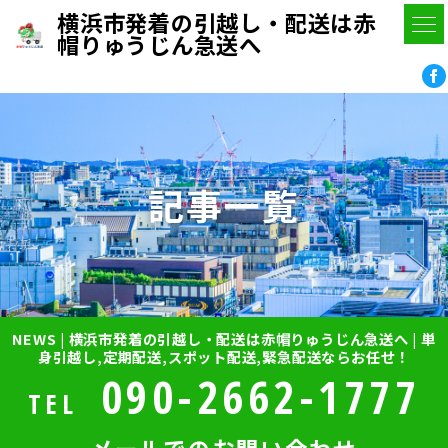
横浜市発着の引越し・配送は赤
帽りゅうじん急送へ
記事一覧
NEWS | 横浜市発着の引越し・配送は赤帽りゅうじん急送へ | 単
身引越し,定期配送,スポット配送,緊急配送ならお任せ！
090-2662-1777
TEL