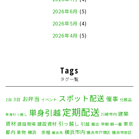
2026年6月
(5)
2026年5月
(4)
2026年4月
(5)
2026年3月
(4)
2026年2月
(5)
Tags
2026年1月
(2)
タグ一覧
2025年12月
(8)
2025年11月
(4)
スポット配送
催事
お弁当
3台
2台
イベント
化粧品
2025年10月
(9)
定期配送
単身引越
建築
川崎市内
単身引っ越し
2025年9月
(3)
資材
引っ越し
建設資材
東京
建設現場
引越
搬出
早朝
朝一番
横浜市内
2025年8月
(2)
都内
果物
横浜 赤帽
横浜市戸塚区
横浜市栄区
横浜市