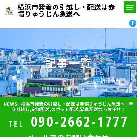
横浜市発着の引越し・配送は赤
帽りゅうじん急送へ
記事一覧
NEWS | 横浜市発着の引越し・配送は赤帽りゅうじん急送へ | 単
身引越し,定期配送,スポット配送,緊急配送ならお任せ！
090-2662-1777
TEL