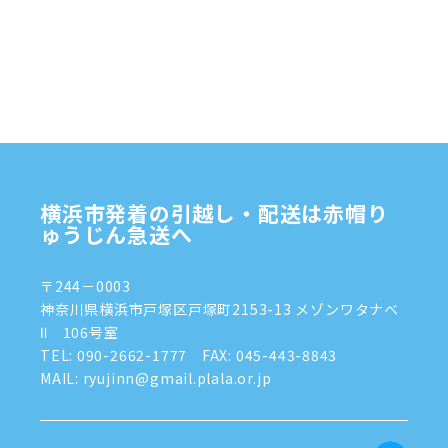
2024年12月
(4)
2024年11月
(7)
2024年10月
(1)
2024年9月
(2)
2024年8月
(7)
横浜市発着の引越し・配送は赤帽り
2024年7月
(8)
ゅうじん急送へ
2024年6月
(4)
〒244－0003
2024年5月
(2)
神奈川県横浜市戸塚区戸塚町2153-13 メゾンワタナベ
Ⅱ 106号室
2024年4月
(3)
TEL:
090-2662-1777
FAX: 045-443-8843
MAIL: ryujinn@gmail.plala.or.jp
2024年3月
(8)
2024年1月
(3)