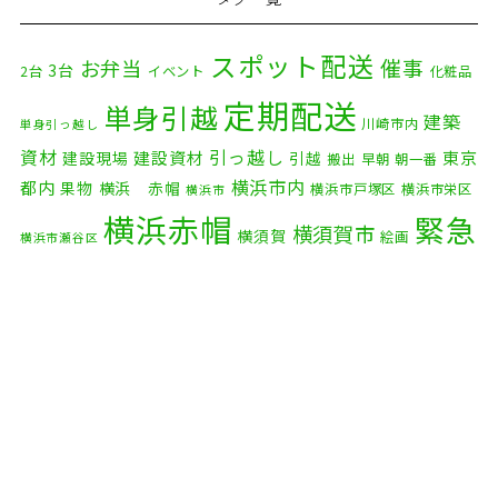
2025年12月
(8)
2025年11月
(4)
スポット配送
催事
お弁当
3台
2台
イベント
化粧品
2025年10月
(9)
定期配送
単身引越
建築
川崎市内
単身引っ越し
2025年9月
(3)
資材
引っ越し
建設資材
東京
建設現場
引越
搬出
早朝
朝一番
横浜市内
2025年8月
(2)
都内
果物
横浜 赤帽
横浜市戸塚区
横浜市栄区
横浜市
横浜赤帽
緊急
2025年7月
(6)
横須賀市
横須賀
絵画
横浜市瀬谷区
配送
2025年6月
(1)
自転車
自動車部品
自転車配送
老人ホーム
茅ケ崎市
2025年5月
(4)
赤帽横浜
部品
資材
鎌倉市
赤帽 横浜
逗子市
電子
2025年4月
(5)
食品
オルガン
2025年3月
(4)
2025年2月
(1)
2025年1月
(4)