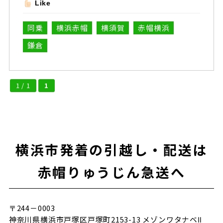
Like
同乗
横浜赤帽
横須賀
赤帽横浜
鎌倉
1 / 1
1
横浜市発着の引越し・配送は
赤帽りゅうじん急送へ
〒244－0003
神奈川県横浜市戸塚区戸塚町2153-13 メゾンワタナベⅡ