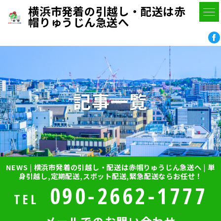
横浜市発着の引越し・配送は赤
帽りゅうじん急送へ
記事一覧
NEWS | 横浜市発着の引越し・配送は赤帽りゅうじん急送へ | 単
身引越し,定期配送,スポット配送,緊急配送ならお任せ！
090-2662-1777
TEL