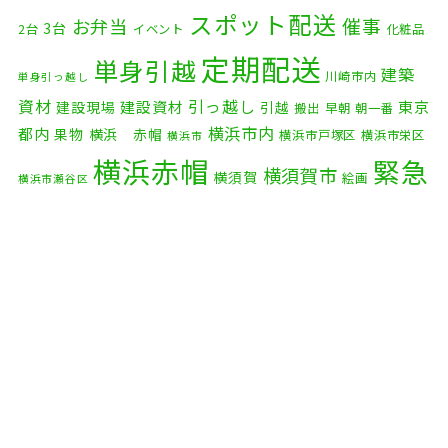
2025年11月
(4)
スポット配送
催事
お弁当
3台
2台
イベント
化粧品
2025年10月
(9)
定期配送
単身引越
建築
川崎市内
単身引っ越し
2025年9月
(3)
資材
引っ越し
建設資材
東京
建設現場
引越
搬出
早朝
朝一番
横浜市内
2025年8月
(2)
都内
果物
横浜 赤帽
横浜市戸塚区
横浜市栄区
横浜市
横浜赤帽
緊急
2025年7月
(6)
横須賀市
横須賀
絵画
横浜市瀬谷区
配送
2025年6月
(1)
自転車
自動車部品
自転車配送
老人ホーム
茅ケ崎市
2025年5月
(4)
赤帽横浜
部品
資材
鎌倉市
赤帽 横浜
逗子市
電子
2025年4月
(5)
食品
オルガン
2025年3月
(4)
2025年2月
(1)
2025年1月
(4)
2024年12月
(4)