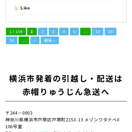
Like
1 / 154
1
2
3
4
5
...
10
20
30
...
»
最後 »
横浜市発着の引越し・配送は
赤帽りゅうじん急送へ
〒244－0003
神奈川県横浜市戸塚区戸塚町2153-13 メゾンワタナベⅡ
106号室