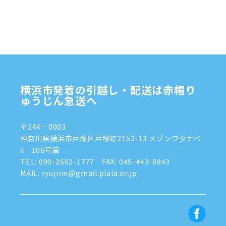
2024年11月
(7)
2024年10月
(1)
2024年9月
(2)
2024年8月
(7)
横浜市発着の引越し・配送は赤帽り
2024年7月
(8)
ゅうじん急送へ
2024年6月
(4)
〒244－0003
2024年5月
(2)
神奈川県横浜市戸塚区戸塚町2153-13 メゾンワタナベ
Ⅱ 106号室
2024年4月
(3)
TEL:
090-2662-1777
FAX: 045-443-8843
MAIL: ryujinn@gmail.plala.or.jp
2024年3月
(8)
2024年1月
(3)
2023年12月
(6)