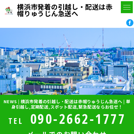
横浜市発着の引越し・配送は赤
帽りゅうじん急送へ
記事一覧
NEWS | 横浜市発着の引越し・配送は赤帽りゅうじん急送へ | 単
身引越し,定期配送,スポット配送,緊急配送ならお任せ！
090-2662-1777
TEL