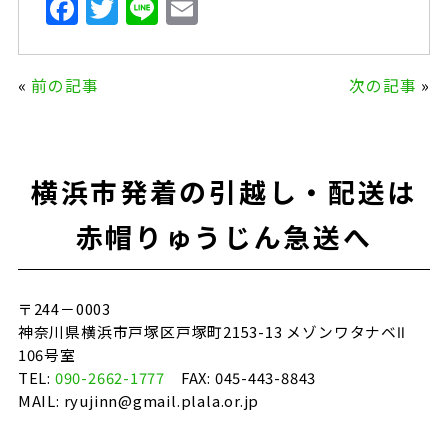
F
T
Li
E
a
w
n
m
c
it
e
ai
«
前の記事
次の記事
»
e
te
l
b
r
o
横浜市発着の引越し・配送は
o
k
赤帽りゅうじん急送へ
〒244－0003
神奈川県横浜市戸塚区戸塚町2153-13 メゾンワタナベⅡ
106号室
TEL:
090-2662-1777
FAX: 045-443-8843
MAIL: ryujinn@gmail.plala.or.jp