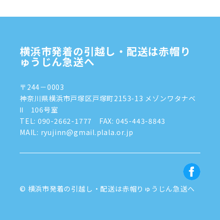
2024年10月
(1)
2024年9月
(2)
2024年8月
(7)
横浜市発着の引越し・配送は赤帽り
2024年7月
(8)
ゅうじん急送へ
2024年6月
(4)
〒244－0003
2024年5月
(2)
神奈川県横浜市戸塚区戸塚町2153-13 メゾンワタナベ
Ⅱ 106号室
2024年4月
(3)
TEL:
090-2662-1777
FAX: 045-443-8843
MAIL: ryujinn@gmail.plala.or.jp
2024年3月
(8)
2024年1月
(3)
2023年12月
(6)
© 横浜市発着の引越し・配送は赤帽りゅうじん急送へ
2023年11月
(5)
2023年10月
(4)