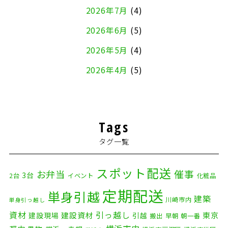
2026年7月
(4)
2026年6月
(5)
2026年5月
(4)
2026年4月
(5)
2026年3月
(4)
2026年2月
(5)
Tags
2026年1月
(2)
タグ一覧
2025年12月
(8)
2025年11月
(4)
スポット配送
催事
お弁当
3台
2台
イベント
化粧品
2025年10月
(9)
定期配送
単身引越
建築
川崎市内
単身引っ越し
2025年9月
(3)
資材
引っ越し
建設資材
東京
建設現場
引越
搬出
早朝
朝一番