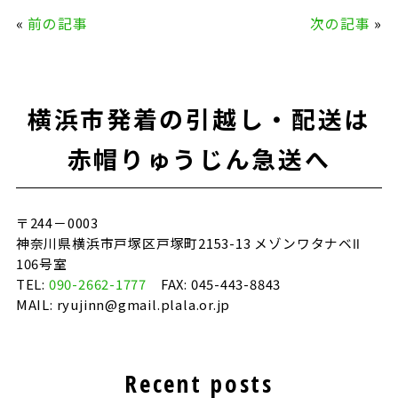
c
it
e
ai
«
前の記事
次の記事
»
e
te
l
b
r
o
横浜市発着の引越し・配送は
o
k
赤帽りゅうじん急送へ
〒244－0003
神奈川県横浜市戸塚区戸塚町2153-13 メゾンワタナベⅡ
106号室
TEL:
090-2662-1777
FAX: 045-443-8843
MAIL: ryujinn@gmail.plala.or.jp
Recent posts