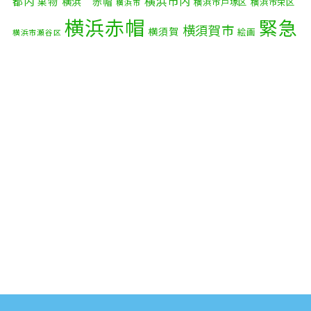
横浜市内
2025年8月
(2)
都内
果物
横浜 赤帽
横浜市戸塚区
横浜市栄区
横浜市
横浜赤帽
緊急
2025年7月
(6)
横須賀市
横須賀
絵画
横浜市瀬谷区
配送
2025年6月
(1)
自転車
自動車部品
自転車配送
老人ホーム
茅ケ崎市
2025年5月
(4)
赤帽横浜
部品
資材
鎌倉市
赤帽 横浜
逗子市
電子
2025年4月
(5)
食品
オルガン
2025年3月
(4)
2025年2月
(1)
2025年1月
(4)
2024年12月
(4)
2024年11月
(7)
2024年10月
(1)
2024年9月
(2)