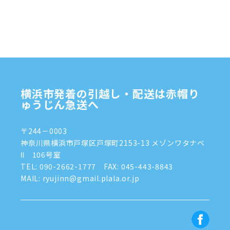
2024年12月
(4)
2024年11月
(7)
2024年10月
(1)
2024年9月
(2)
2024年8月
(7)
横浜市発着の引越し・配送は赤帽り
2024年7月
(8)
ゅうじん急送へ
2024年6月
(4)
〒244－0003
2024年5月
(2)
神奈川県横浜市戸塚区戸塚町2153-13 メゾンワタナベ
Ⅱ 106号室
2024年4月
(3)
TEL:
090-2662-1777
FAX: 045-443-8843
MAIL: ryujinn@gmail.plala.or.jp
2024年3月
(8)
2024年1月
(3)
2023年12月
(6)