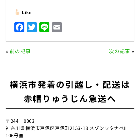
Like
F
T
Li
E
a
w
n
m
c
it
e
ai
«
前の記事
次の記事
»
e
te
l
b
r
o
横浜市発着の引越し・配送は
o
k
赤帽りゅうじん急送へ
〒244－0003
神奈川県横浜市戸塚区戸塚町2153-13 メゾンワタナベⅡ
106号室