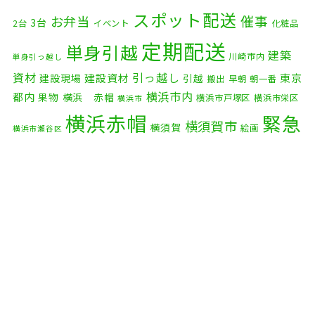
2025年11月
(4)
スポット配送
催事
お弁当
3台
2台
イベント
化粧品
2025年10月
(9)
定期配送
単身引越
建築
川崎市内
単身引っ越し
2025年9月
(3)
資材
引っ越し
建設資材
東京
建設現場
引越
搬出
早朝
朝一番
横浜市内
2025年8月
(2)
都内
果物
横浜 赤帽
横浜市戸塚区
横浜市栄区
横浜市
横浜赤帽
緊急
2025年7月
(6)
横須賀市
横須賀
絵画
横浜市瀬谷区
配送
2025年6月
(1)
自転車
自動車部品
自転車配送
老人ホーム
茅ケ崎市
2025年5月
(4)
赤帽横浜
部品
資材
鎌倉市
赤帽 横浜
逗子市
電子
2025年4月
(5)
食品
オルガン
2025年3月
(4)
2025年2月
(1)
2025年1月
(4)