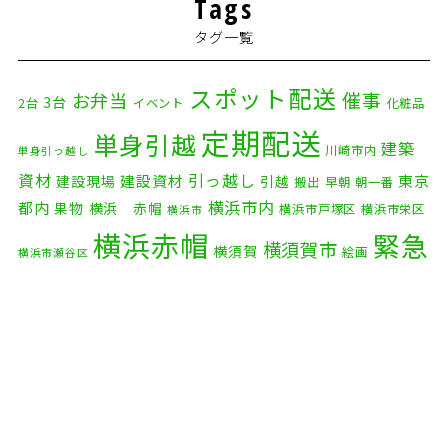
Tags
2026年1月
(2)
タグ一覧
2025年12月
(8)
2025年11月
(4)
スポット配送
催事
お弁当
3台
2台
イベント
化粧品
2025年10月
(9)
定期配送
単身引越
建築
川崎市内
単身引っ越し
2025年9月
(3)
資材
引っ越し
建設資材
東京
建設現場
引越
搬出
早朝
朝一番
横浜市内
2025年8月
(2)
都内
果物
横浜 赤帽
横浜市戸塚区
横浜市栄区
横浜市
横浜赤帽
緊急
2025年7月
(6)
横須賀市
横須賀
絵画
横浜市瀬谷区
配送
2025年6月
(1)
自転車
自動車部品
自転車配送
老人ホーム
茅ケ崎市
2025年5月
(4)
赤帽横浜
部品
資材
鎌倉市
赤帽 横浜
逗子市
電子
2025年4月
(5)
食品
オルガン
2025年3月
(4)
2025年2月
(1)