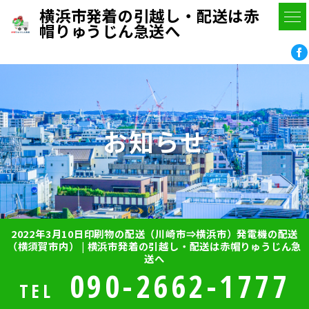
横浜市発着の引越し・配送は赤
帽りゅうじん急送へ
お知らせ
2022年3月10日印刷物の配送（川崎市⇒横浜市）発電機の配送
（横須賀市内） | 横浜市発着の引越し・配送は赤帽りゅうじん急
送へ
090-2662-1777
TEL