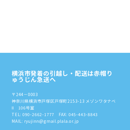
2025年1月
(4)
2024年12月
(4)
2024年11月
(7)
2024年10月
(1)
2024年9月
(2)
2024年8月
(7)
横浜市発着の引越し・配送は赤帽り
2024年7月
(8)
ゅうじん急送へ
2024年6月
(4)
〒244－0003
2024年5月
(2)
神奈川県横浜市戸塚区戸塚町2153-13 メゾンワタナベ
Ⅱ 106号室
2024年4月
(3)
TEL:
090-2662-1777
FAX: 045-443-8843
MAIL: ryujinn@gmail.plala.or.jp
2024年3月
(8)