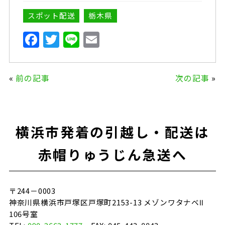
スポット配送
栃木県
F
T
Li
E
a
w
n
m
c
it
e
ai
«
前の記事
次の記事
»
e
te
l
b
r
o
横浜市発着の引越し・配送は
o
k
赤帽りゅうじん急送へ
〒244－0003
神奈川県横浜市戸塚区戸塚町2153-13 メゾンワタナベⅡ
106号室