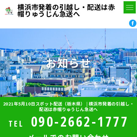
横浜市発着の引越し・配送は赤
帽りゅうじん急送へ
お知らせ
2021年5月10日スポット配送（栃木県） | 横浜市発着の引越し・
配送は赤帽りゅうじん急送へ
090-2662-1777
TEL