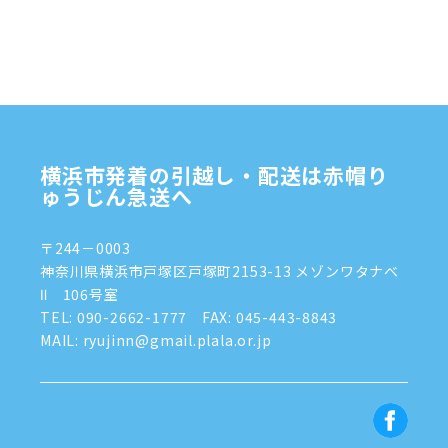
2024年11月
(7)
2024年10月
(1)
2024年9月
(2)
2024年8月
(7)
横浜市発着の引越し・配送は赤帽り
2024年7月
(8)
ゅうじん急送へ
2024年6月
(4)
〒244－0003
2024年5月
(2)
神奈川県横浜市戸塚区戸塚町2153-13 メゾンワタナベ
Ⅱ 106号室
2024年4月
(3)
TEL:
090-2662-1777
FAX: 045-443-8843
MAIL: ryujinn@gmail.plala.or.jp
2024年3月
(8)
2024年1月
(3)
2023年12月
(6)