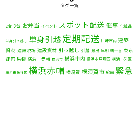
タグ一覧
2025年12月
(8)
2025年11月
(4)
スポット配送
催事
お弁当
3台
2台
イベント
化粧品
2025年10月
(9)
定期配送
単身引越
建築
川崎市内
単身引っ越し
2025年9月
(3)
資材
引っ越し
建設資材
東京
建設現場
引越
搬出
早朝
朝一番
横浜市内
2025年8月
(2)
都内
果物
横浜 赤帽
横浜市戸塚区
横浜市栄区
横浜市
横浜赤帽
緊急
2025年7月
(6)
横須賀市
横須賀
絵画
横浜市瀬谷区
配送
2025年6月
(1)
自転車
自動車部品
自転車配送
老人ホーム
茅ケ崎市
2025年5月
(4)
赤帽横浜
部品
資材
鎌倉市
赤帽 横浜
逗子市
電子
2025年4月
(5)
食品
オルガン
2025年3月
(4)
2025年2月
(1)