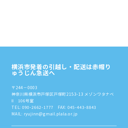
2025年1月
(4)
2024年12月
(4)
2024年11月
(7)
2024年10月
(1)
2024年9月
(2)
2024年8月
(7)
横浜市発着の引越し・配送は赤帽り
2024年7月
(8)
ゅうじん急送へ
2024年6月
(4)
〒244－0003
2024年5月
(2)
神奈川県横浜市戸塚区戸塚町2153-13 メゾンワタナベ
Ⅱ 106号室
2024年4月
(3)
TEL:
090-2662-1777
FAX: 045-443-8843
MAIL: ryujinn@gmail.plala.or.jp
2024年3月
(8)
2024年1月
(3)