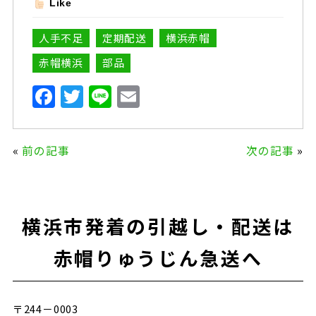
Like
人手不足
定期配送
横浜赤帽
赤帽横浜
部品
F
T
Li
E
a
w
n
m
c
it
e
ai
«
前の記事
次の記事
»
e
te
l
b
r
o
横浜市発着の引越し・配送は
o
k
赤帽りゅうじん急送へ
〒244－0003