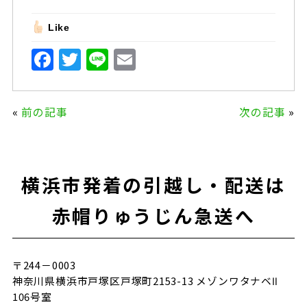
Like
F
T
Li
E
a
w
n
m
c
it
e
ai
«
前の記事
次の記事
»
e
te
l
b
r
o
横浜市発着の引越し・配送は
o
k
赤帽りゅうじん急送へ
〒244－0003
神奈川県横浜市戸塚区戸塚町2153-13 メゾンワタナベⅡ
106号室