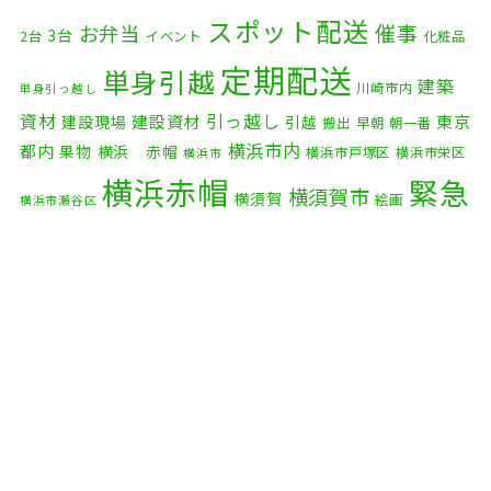
2025年11月
(4)
スポット配送
催事
お弁当
3台
2台
イベント
化粧品
2025年10月
(9)
定期配送
単身引越
建築
川崎市内
単身引っ越し
2025年9月
(3)
資材
引っ越し
建設資材
東京
建設現場
引越
搬出
早朝
朝一番
横浜市内
2025年8月
(2)
都内
果物
横浜 赤帽
横浜市戸塚区
横浜市栄区
横浜市
横浜赤帽
緊急
2025年7月
(6)
横須賀市
横須賀
絵画
横浜市瀬谷区
配送
2025年6月
(1)
自転車
自動車部品
自転車配送
老人ホーム
茅ケ崎市
2025年5月
(4)
赤帽横浜
部品
資材
鎌倉市
赤帽 横浜
逗子市
電子
2025年4月
(5)
食品
オルガン
2025年3月
(4)
2025年2月
(1)
2025年1月
(4)