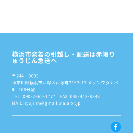
2024年12月
(4)
2024年11月
(7)
2024年10月
(1)
2024年9月
(2)
2024年8月
(7)
横浜市発着の引越し・配送は赤帽り
2024年7月
(8)
ゅうじん急送へ
2024年6月
(4)
〒244－0003
2024年5月
(2)
神奈川県横浜市戸塚区戸塚町2153-13 メゾンワタナベ
Ⅱ 106号室
2024年4月
(3)
TEL:
090-2662-1777
FAX: 045-443-8843
MAIL: ryujinn@gmail.plala.or.jp
2024年3月
(8)
2024年1月
(3)
2023年12月
(6)