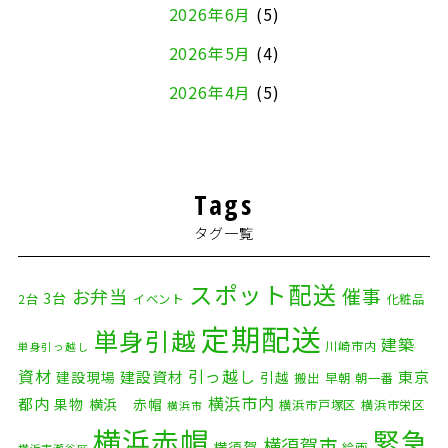
2026年6月
(5)
2026年5月
(4)
2026年4月
(5)
2026年3月
(4)
2026年2月
(5)
Tags
2026年1月
(2)
タグ一覧
2025年12月
(8)
2025年11月
(4)
スポット配送
催事
お弁当
3台
2台
イベント
化粧品
2025年10月
(9)
定期配送
単身引越
建築
川崎市内
単身引っ越し
2025年9月
(3)
資材
引っ越し
建設資材
東京
建設現場
引越
搬出
早朝
朝一番
横浜市内
2025年8月
(2)
都内
果物
横浜 赤帽
横浜市戸塚区
横浜市栄区
横浜市
横浜赤帽
緊急
2025年7月
(6)
横須賀市
横須賀