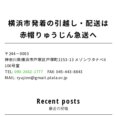
e
te
l
b
r
o
横浜市発着の引越し・配送は
o
k
赤帽りゅうじん急送へ
〒244－0003
神奈川県横浜市戸塚区戸塚町2153-13 メゾンワタナベⅡ
106号室
TEL:
090-2662-1777
FAX: 045-443-8843
MAIL: ryujinn@gmail.plala.or.jp
Recent posts
最近の投稿