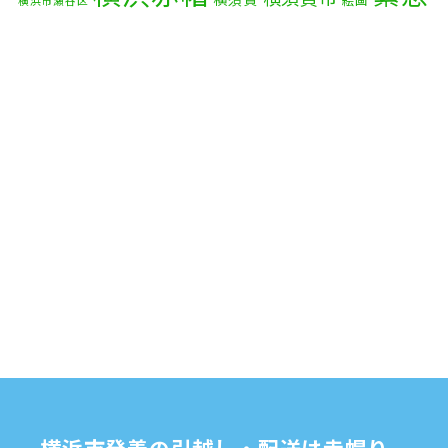
絵画
横浜市瀬谷区
配送
2025年6月
(1)
自転車
自動車部品
自転車配送
老人ホーム
茅ケ崎市
2025年5月
(4)
赤帽横浜
部品
資材
鎌倉市
赤帽 横浜
逗子市
電子
2025年4月
(5)
食品
オルガン
2025年3月
(4)
2025年2月
(1)
2025年1月
(4)
2024年12月
(4)
2024年11月
(7)
2024年10月
(1)
2024年9月
(2)
2024年8月
(7)