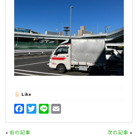
Like
F
T
Li
E
a
w
n
m
c
it
e
ai
«
前の記事
次の記事
»