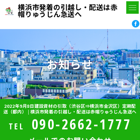
横浜市発着の引越し・配送は赤
帽りゅうじん急送へ
お知らせ
2022年9月8日建設資材の引取（渋谷区⇒横浜市金沢区）定期配
送（都内） | 横浜市発着の引越し・配送は赤帽りゅうじん急送へ
090-2662-1777
TEL