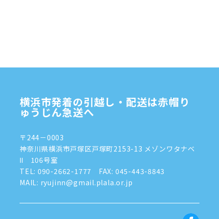
2024年12月
(4)
2024年11月
(7)
2024年10月
(1)
2024年9月
(2)
2024年8月
(7)
横浜市発着の引越し・配送は赤帽り
2024年7月
(8)
ゅうじん急送へ
2024年6月
(4)
〒244－0003
2024年5月
(2)
神奈川県横浜市戸塚区戸塚町2153-13 メゾンワタナベ
Ⅱ 106号室
2024年4月
(3)
TEL:
090-2662-1777
FAX: 045-443-8843
MAIL: ryujinn@gmail.plala.or.jp
2024年3月
(8)
2024年1月
(3)