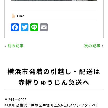
Like
F
T
Li
E
a
w
n
m
c
it
e
ai
«
前の記事
次の記事
»
e
te
l
b
r
o
横浜市発着の引越し・配送は
o
k
赤帽りゅうじん急送へ
〒244－0003
神奈川県横浜市戸塚区戸塚町2153-13 メゾンワタナベⅡ