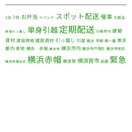
2025年12月
(8)
2025年11月
(4)
スポット配送
催事
お弁当
3台
2台
イベント
化粧品
2025年10月
(9)
定期配送
単身引越
建築
川崎市内
単身引っ越し
2025年9月
(3)
資材
引っ越し
建設資材
東京
建設現場
引越
搬出
早朝
朝一番
横浜市内
2025年8月
(2)
都内
果物
横浜 赤帽
横浜市戸塚区
横浜市栄区
横浜市
横浜赤帽
緊急
2025年7月
(6)
横須賀市
横須賀
絵画
横浜市瀬谷区
配送
2025年6月
(1)
自転車
自動車部品
自転車配送
老人ホーム
茅ケ崎市
2025年5月
(4)
赤帽横浜
部品
資材
鎌倉市
赤帽 横浜
逗子市
電子
2025年4月
(5)
食品
オルガン
2025年3月
(4)
2025年2月
(1)
2025年1月
(4)