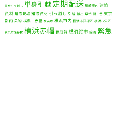
2025年10月
(9)
定期配送
単身引越
建築
川崎市内
単身引っ越し
2025年9月
(3)
資材
引っ越し
建設資材
東京
建設現場
引越
搬出
早朝
朝一番
横浜市内
2025年8月
(2)
都内
果物
横浜 赤帽
横浜市戸塚区
横浜市栄区
横浜市
横浜赤帽
緊急
2025年7月
(6)
横須賀市
横須賀
絵画
横浜市瀬谷区
配送
2025年6月
(1)
自転車
自動車部品
自転車配送
老人ホーム
茅ケ崎市
2025年5月
(4)
赤帽横浜
部品
資材
鎌倉市
赤帽 横浜
逗子市
電子
2025年4月
(5)
食品
オルガン
2025年3月
(4)
2025年2月
(1)
2025年1月
(4)
2024年12月
(4)
2024年11月
(7)