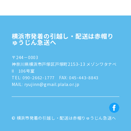
2024年10月
(1)
2024年9月
(2)
2024年8月
(7)
横浜市発着の引越し・配送は赤帽り
2024年7月
(8)
ゅうじん急送へ
2024年6月
(4)
〒244－0003
2024年5月
(2)
神奈川県横浜市戸塚区戸塚町2153-13 メゾンワタナベ
Ⅱ 106号室
2024年4月
(3)
TEL:
090-2662-1777
FAX: 045-443-8843
MAIL: ryujinn@gmail.plala.or.jp
2024年3月
(8)
2024年1月
(3)
2023年12月
(6)
© 横浜市発着の引越し・配送は赤帽りゅうじん急送へ
2023年11月
(5)