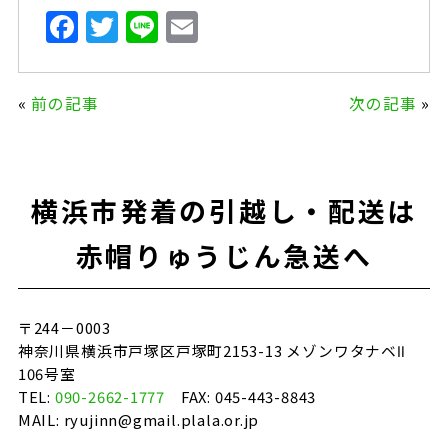
F
T
Li
E
a
w
n
m
c
it
e
ai
«
前の記事
次の記事
»
e
te
l
b
r
o
横浜市発着の引越し・配送は
o
k
赤帽りゅうじん急送へ
〒244－0003
神奈川県横浜市戸塚区戸塚町2153-13 メゾンワタナベⅡ
106号室
TEL:
090-2662-1777
FAX: 045-443-8843
MAIL: ryujinn@gmail.plala.or.jp