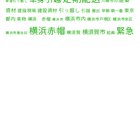
建築
川崎市内
単身引っ越し
2025年9月
(3)
資材
引っ越し
建設資材
東京
建設現場
引越
搬出
早朝
朝一番
横浜市内
2025年8月
(2)
都内
果物
横浜 赤帽
横浜市戸塚区
横浜市栄区
横浜市
横浜赤帽
緊急
2025年7月
(6)
横須賀市
横須賀
絵画
横浜市瀬谷区
配送
2025年6月
(1)
自転車
自動車部品
自転車配送
老人ホーム
茅ケ崎市
2025年5月
(4)
赤帽横浜
部品
資材
鎌倉市
赤帽 横浜
逗子市
電子
2025年4月
(5)
食品
オルガン
2025年3月
(4)
2025年2月
(1)
2025年1月
(4)
2024年12月
(4)
2024年11月
(7)