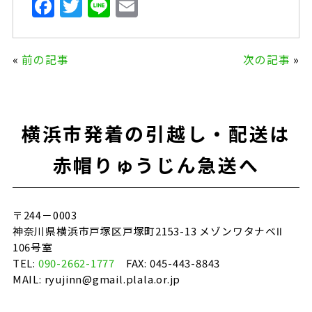
F
T
Li
E
a
w
n
m
c
it
e
ai
«
前の記事
次の記事
»
e
te
l
b
r
o
横浜市発着の引越し・配送は
o
k
赤帽りゅうじん急送へ
〒244－0003
神奈川県横浜市戸塚区戸塚町2153-13 メゾンワタナベⅡ
106号室
TEL:
090-2662-1777
FAX: 045-443-8843
MAIL: ryujinn@gmail.plala.or.jp