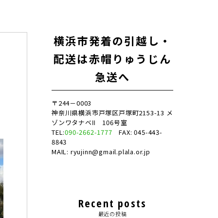
横浜市発着の引越し・
配送は赤帽りゅうじん
急送へ
〒244－0003
神奈川県横浜市戸塚区戸塚町2153-13 メ
ゾンワタナベⅡ 106号室
TEL:
090-2662-1777
FAX: 045-443-
8843
MAIL: ryujinn@gmail.plala.or.jp
Recent posts
最近の投稿