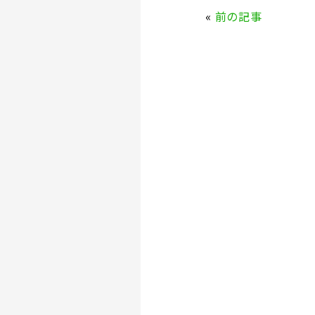
e
te
«
前の記事
b
r
o
o
k