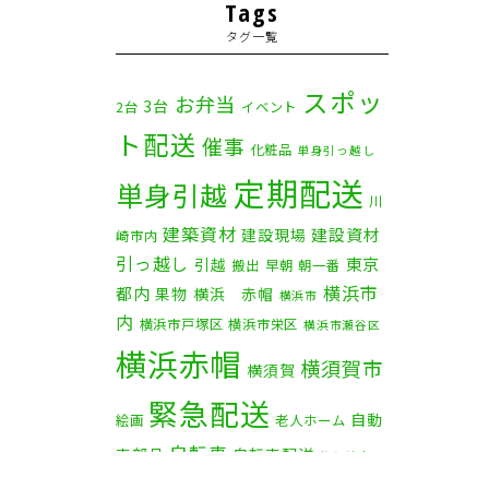
2025年11月
(4)
Tags
タグ一覧
2025年10月
(9)
2025年9月
(3)
スポッ
お弁当
3台
2台
イベント
ト配送
2025年8月
(2)
催事
化粧品
単身引っ越し
定期配送
2025年7月
(6)
単身引越
川
建築資材
2025年6月
(1)
建設資材
建設現場
崎市内
引っ越し
東京
引越
搬出
早朝
朝一番
2025年5月
(4)
横浜市
都内
果物
横浜 赤帽
横浜市
内
横浜市戸塚区
横浜市栄区
2025年4月
(5)
横浜市瀬谷区
横浜赤帽
横須賀市
横須賀
2025年3月
(4)
緊急配送
自動
2025年2月
(1)
絵画
老人ホーム
自転車
車部品
自転車配送
茅ケ崎市
2025年1月
(4)