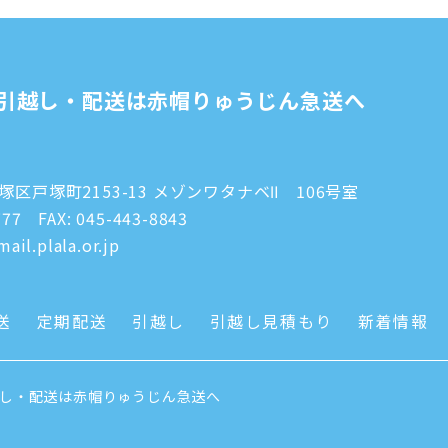
引越し・配送は赤帽りゅうじん急送へ
区戸塚町2153-13 メゾンワタナベⅡ 106号室
777
FAX: 045-443-8843
ail.plala.or.jp
送
定期配送
引越し
引越し見積もり
新着情報
越し・配送は赤帽りゅうじん急送へ