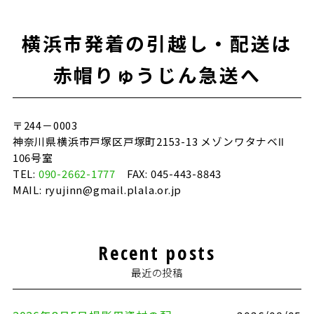
b
r
o
横浜市発着の引越し・配送は
o
k
赤帽りゅうじん急送へ
〒244－0003
神奈川県横浜市戸塚区戸塚町2153-13 メゾンワタナベⅡ
106号室
TEL:
090-2662-1777
FAX: 045-443-8843
MAIL: ryujinn@gmail.plala.or.jp
Recent posts
最近の投稿