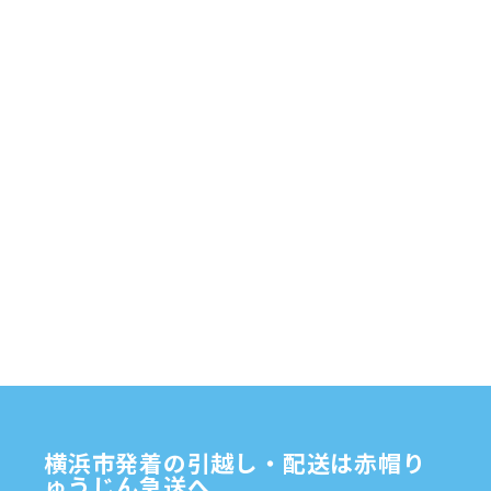
配送
2025年6月
(1)
自転車
自動車部品
自転車配送
老人ホーム
茅ケ崎市
2025年5月
(4)
赤帽横浜
部品
資材
鎌倉市
赤帽 横浜
逗子市
電子
2025年4月
(5)
食品
オルガン
2025年3月
(4)
2025年2月
(1)
2025年1月
(4)
2024年12月
(4)
2024年11月
(7)
2024年10月
(1)
2024年9月
(2)
2024年8月
(7)
横浜市発着の引越し・配送は赤帽り
2024年7月
(8)
ゅうじん急送へ