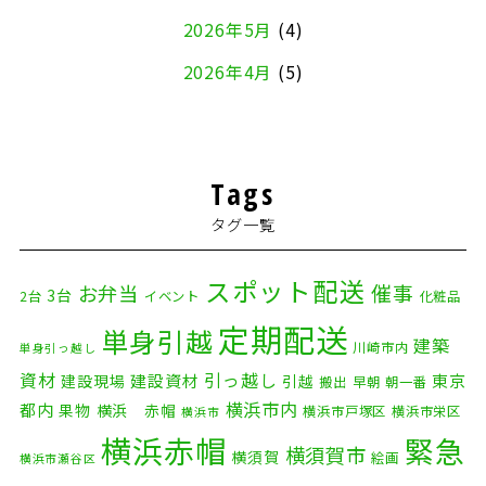
2026年5月
(4)
2026年4月
(5)
2026年3月
(4)
2026年2月
(5)
Tags
2026年1月
(2)
タグ一覧
2025年12月
(8)
2025年11月
(4)
スポット配送
催事
お弁当
3台
2台
イベント
化粧品
2025年10月
(9)
定期配送
単身引越
建築
川崎市内
単身引っ越し
2025年9月
(3)
資材
引っ越し
建設資材
東京
建設現場
引越
搬出
早朝
朝一番
横浜市内
2025年8月
(2)
都内
果物
横浜 赤帽
横浜市戸塚区
横浜市栄区
横浜市
横浜赤帽
緊急
2025年7月
(6)
横須賀市
横須賀
絵画
横浜市瀬谷区