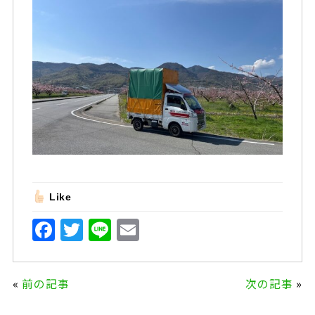
Like
F
T
Li
E
a
w
n
m
c
it
e
ai
«
前の記事
次の記事
»
e
te
l