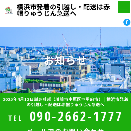
横浜市発着の引越し・配送は赤
帽りゅうじん急送へ
お知らせ
2025年4月12日単身引越（川崎市中原区⇒甲府市） | 横浜市発着
の引越し・配送は赤帽りゅうじん急送へ
090-2662-1777
TEL