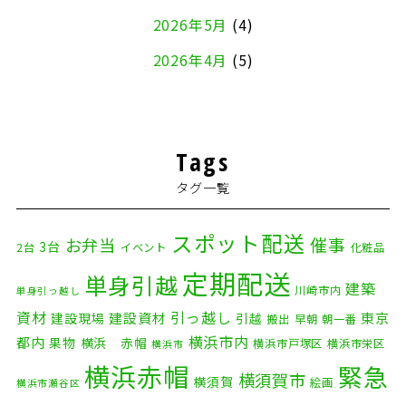
2026年5月
(4)
2026年4月
(5)
2026年3月
(4)
2026年2月
(5)
Tags
2026年1月
(2)
タグ一覧
2025年12月
(8)
2025年11月
(4)
スポット配送
催事
お弁当
3台
2台
イベント
化粧品
2025年10月
(9)
定期配送
単身引越
建築
川崎市内
単身引っ越し
2025年9月
(3)
資材
引っ越し
建設資材
東京
建設現場
引越
搬出
早朝
朝一番
横浜市内
2025年8月
(2)
都内
果物
横浜 赤帽
横浜市戸塚区
横浜市栄区
横浜市
横浜赤帽
緊急
2025年7月
(6)
横須賀市
横須賀
絵画
横浜市瀬谷区