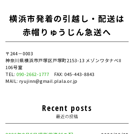
b
r
o
横浜市発着の引越し・配送は
o
k
赤帽りゅうじん急送へ
〒244－0003
神奈川県横浜市戸塚区戸塚町2153-13 メゾンワタナベⅡ
106号室
TEL:
090-2662-1777
FAX: 045-443-8843
MAIL: ryujinn@gmail.plala.or.jp
Recent posts
最近の投稿