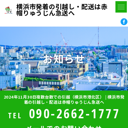
横浜市発着の引越し・配送は赤
帽りゅうじん急送へ
お知らせ
2024年11月30日複数台数での引越（横浜市港北区） | 横浜市発
着の引越し・配送は赤帽りゅうじん急送へ
090-2662-1777
TEL