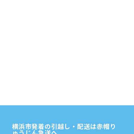
配送
2025年6月
(1)
自転車
自動車部品
自転車配送
老人ホーム
茅ケ崎市
2025年5月
(4)
赤帽横浜
部品
資材
鎌倉市
赤帽 横浜
逗子市
電子
2025年4月
(5)
食品
オルガン
2025年3月
(4)
2025年2月
(1)
2025年1月
(4)
2024年12月
(4)
2024年11月
(7)
2024年10月
(1)
2024年9月
(2)
2024年8月
(7)
横浜市発着の引越し・配送は赤帽り
2024年7月
(8)
ゅうじん急送へ