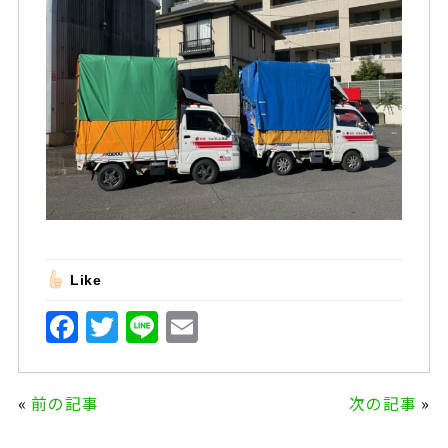
Like
F
T
Li
E
a
w
n
m
c
it
e
ai
«
前の記事
次の記事
»
e
te
l