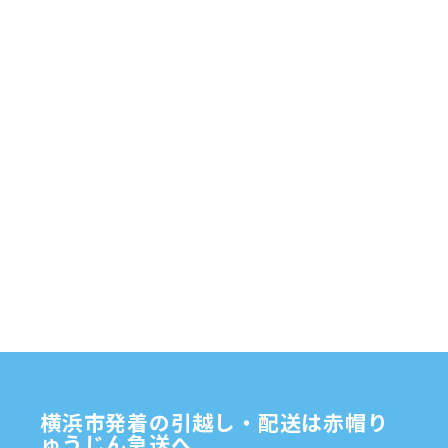
配送
2025年6月
(1)
自転車
自動車部品
自転車配送
老人ホーム
茅ケ崎市
2025年5月
(4)
赤帽横浜
部品
資材
鎌倉市
赤帽 横浜
逗子市
電子
2025年4月
(5)
食品
オルガン
2025年3月
(4)
2025年2月
(1)
2025年1月
(4)
2024年12月
(4)
2024年11月
(7)
2024年10月
(1)
2024年9月
(2)
2024年8月
(7)
横浜市発着の引越し・配送は赤帽り
2024年7月
(8)
ゅうじん急送へ