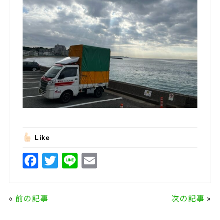
Like
F
T
Li
E
a
w
n
m
c
it
e
ai
«
前の記事
次の記事
»
e
te
l