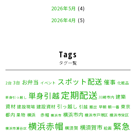
2026年5月
(4)
2026年4月
(5)
2026年3月
(4)
2026年2月
(5)
Tags
2026年1月
(2)
タグ一覧
2025年12月
(8)
2025年11月
(4)
スポット配送
催事
お弁当
3台
2台
イベント
化粧品
2025年10月
(9)
定期配送
単身引越
建築
川崎市内
単身引っ越し
2025年9月
(3)
資材
引っ越し
建設資材
東京
建設現場
引越
搬出
早朝
朝一番
横浜市内
2025年8月
(2)
都内
果物
横浜 赤帽
横浜市戸塚区
横浜市栄区
横浜市
横浜赤帽
緊急
2025年7月
(6)
横須賀市
横須賀
絵画
横浜市瀬谷区