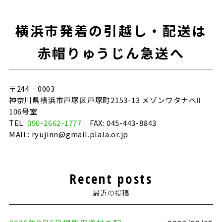
b
r
o
横浜市発着の引越し・配送は
o
k
赤帽りゅうじん急送へ
〒244－0003
神奈川県横浜市戸塚区戸塚町2153-13 メゾンワタナベⅡ
106号室
TEL:
090-2662-1777
FAX: 045-443-8843
MAIL: ryujinn@gmail.plala.or.jp
Recent posts
最近の投稿