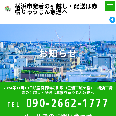
横浜市発着の引越し・配送は赤
帽りゅうじん急送へ
お知らせ
2024年11月13日航空便荷物の引取（三浦市城ケ島） | 横浜市発
着の引越し・配送は赤帽りゅうじん急送へ
090-2662-1777
TEL