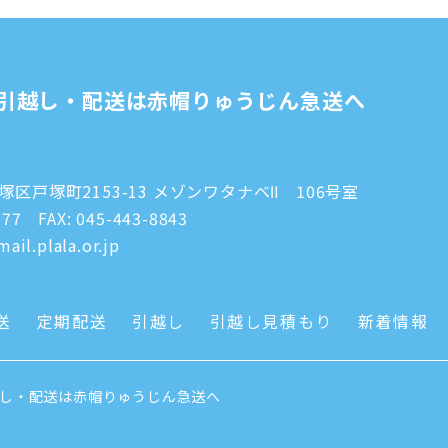
引越し・配送は赤帽りゅうじん急送へ
区戸塚町2153-13 メゾンワタナベⅡ 106号室
777
FAX: 045-443-8843
ail.plala.or.jp
送
定期配送
引越し
引越し見積もり
新着情報
越し・配送は赤帽りゅうじん急送へ