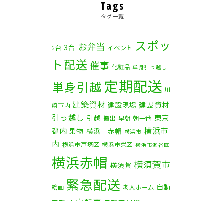
2025年11月
(4)
Tags
タグ一覧
2025年10月
(9)
2025年9月
(3)
スポッ
お弁当
3台
2台
イベント
ト配送
2025年8月
(2)
催事
化粧品
単身引っ越し
定期配送
2025年7月
(6)
単身引越
川
建築資材
2025年6月
(1)
建設資材
建設現場
崎市内
引っ越し
東京
引越
搬出
早朝
朝一番
2025年5月
(4)
横浜市
都内
果物
横浜 赤帽
横浜市
内
横浜市戸塚区
横浜市栄区
2025年4月
(5)
横浜市瀬谷区
横浜赤帽
横須賀市
横須賀
2025年3月
(4)
緊急配送
自動
2025年2月
(1)
絵画
老人ホーム
自転車
車部品
自転車配送
茅ケ崎市
2025年1月
(4)