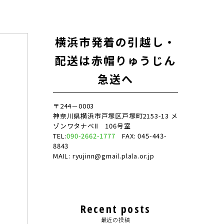
横浜市発着の引越し・
配送は赤帽りゅうじん
急送へ
〒244－0003
神奈川県横浜市戸塚区戸塚町2153-13 メ
ゾンワタナベⅡ 106号室
TEL:
090-2662-1777
FAX: 045-443-
8843
MAIL: ryujinn@gmail.plala.or.jp
Recent posts
最近の投稿