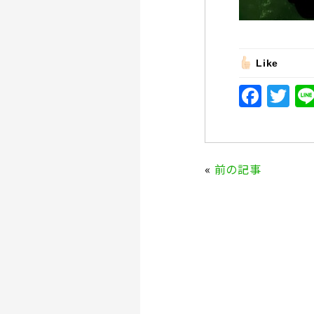
Like
F
T
a
w
c
it
e
te
«
前の記事
b
r
o
o
k