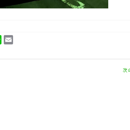
Li
E
n
m
e
ai
l
次