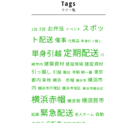
2025年11月
(4)
Tags
タグ一覧
2025年10月
(9)
2025年9月
(3)
スポッ
お弁当
3台
2台
イベント
ト配送
2025年8月
(2)
催事
化粧品
単身引っ越し
定期配送
2025年7月
(6)
単身引越
川
建築資材
2025年6月
(1)
建設資材
建設現場
崎市内
引っ越し
東京
引越
搬出
早朝
朝一番
2025年5月
(4)
横浜市
都内
果物
横浜 赤帽
横浜市
内
横浜市戸塚区
横浜市栄区
2025年4月
(5)
横浜市瀬谷区
横浜赤帽
横須賀市
横須賀
2025年3月
(4)
緊急配送
自動
2025年2月
(1)
絵画
老人ホーム
自転車
車部品
自転車配送
茅ケ崎市
2025年1月
(4)