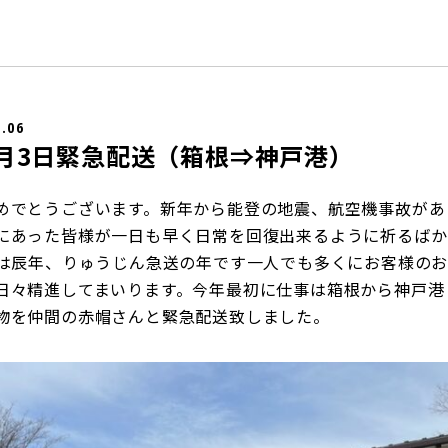
1.06
年1月3日緊急配送（箱根⇒神戸港）
めでとうございます。新年から能登の地震、航空機事故があ
にあった皆様が一日も早く日常を回復出来るように祈るばか
年は辰年、りゅうじん急送の年です一人でも多くにお客様の
日々精進してまいります。今年最初に仕事は箱根から神戸港
物を仲間の赤帽さんと緊急配送致しました。