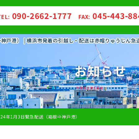
090-2662-1777
045-443-8
TEL:
FAX:
根⇒神戸港） | 横浜市発着の引越し・配送は赤帽りゅうじん急
お知らせ
024年1月3日緊急配送（箱根⇒神戸港）