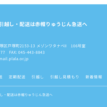
引越し・配送は赤帽りゅうじん急送へ
区戸塚町2153-13 メゾンワタナベⅡ 106号室
777
FAX: 045-443-8843
ail.plala.or.jp
送
定期配送
引越し
引越し見積もり
新着情報
越し・配送は赤帽りゅうじん急送へ