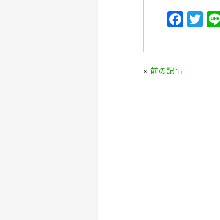
F
T
a
w
c
it
e
te
«
前の記事
b
r
o
o
k