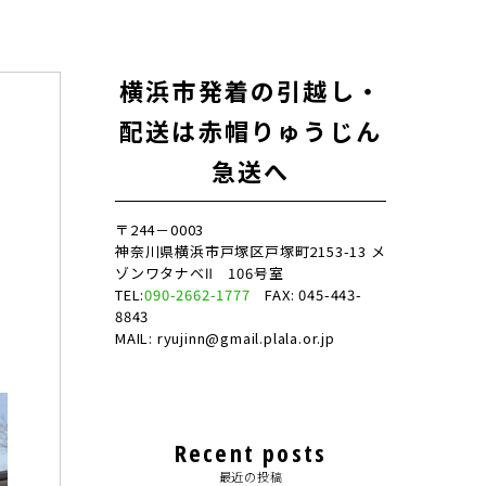
横浜市発着の引越し・
配送は赤帽りゅうじん
急送へ
〒244－0003
神奈川県横浜市戸塚区戸塚町2153-13 メ
ゾンワタナベⅡ 106号室
お
TEL:
090-2662-1777
FAX: 045-443-
8843
MAIL: ryujinn@gmail.plala.or.jp
Recent posts
最近の投稿