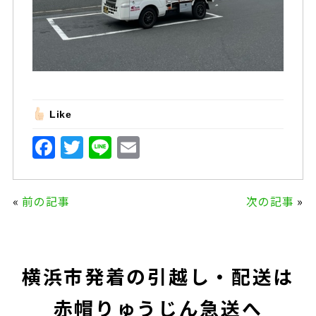
Like
F
T
Li
E
a
w
n
m
c
it
e
ai
«
前の記事
次の記事
»
e
te
l
b
r
o
横浜市発着の引越し・配送は
o
k
赤帽りゅうじん急送へ