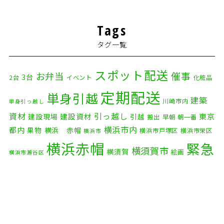
2026年2月
(5)
Tags
2026年1月
(2)
タグ一覧
2025年12月
(8)
2025年11月
(4)
スポット配送
催事
お弁当
3台
2台
イベント
化粧品
2025年10月
(9)
定期配送
単身引越
建築
川崎市内
単身引っ越し
2025年9月
(3)
資材
引っ越し
建設資材
東京
建設現場
引越
搬出
早朝
朝一番
横浜市内
2025年8月
(2)
都内
果物
横浜 赤帽
横浜市戸塚区
横浜市栄区
横浜市
横浜赤帽
緊急
2025年7月
(6)
横須賀市
横須賀
絵画
横浜市瀬谷区
配送
2025年6月
(1)
自転車
自動車部品
自転車配送
老人ホーム
茅ケ崎市
2025年5月
(4)
赤帽横浜
部品
資材
鎌倉市
赤帽 横浜
逗子市
電子
2025年4月
(5)
食品
オルガン