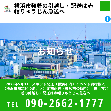
横浜市発着の引越し・配送は赤
帽りゅうじん急送へ
お知らせ
2023年5月31日スポット配送（横浜市内）イベント資材搬入
（横浜市都筑区⇒港北区）定期配送（鎌倉市⇔都内） | 横浜市発
着の引越し・配送は赤帽りゅうじん急送へ
090-2662-1777
TEL