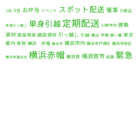
2025年11月
(4)
スポット配送
催事
お弁当
3台
2台
イベント
化粧品
2025年10月
(9)
定期配送
単身引越
建築
川崎市内
単身引っ越し
2025年9月
(3)
資材
引っ越し
建設資材
東京
建設現場
引越
搬出
早朝
朝一番
横浜市内
2025年8月
(2)
都内
果物
横浜 赤帽
横浜市戸塚区
横浜市栄区
横浜市
横浜赤帽
緊急
2025年7月
(6)
横須賀市
横須賀
絵画
横浜市瀬谷区
配送
2025年6月
(1)
自転車
自動車部品
自転車配送
老人ホーム
茅ケ崎市
2025年5月
(4)
赤帽横浜
部品
資材
鎌倉市
赤帽 横浜
逗子市
電子
2025年4月
(5)
食品
オルガン
2025年3月
(4)
2025年2月
(1)
2025年1月
(4)