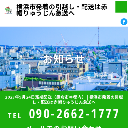
横浜市発着の引越し・配送は赤
帽りゅうじん急送へ
お知らせ
2023年5月24日定期配送（鎌倉市⇔都内） | 横浜市発着の引越
し・配送は赤帽りゅうじん急送へ
090-2662-1777
TEL