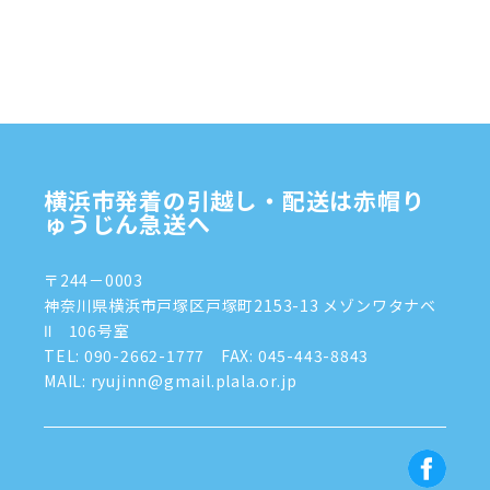
2024年12月
(4)
2024年11月
(7)
2024年10月
(1)
2024年9月
(2)
2024年8月
(7)
横浜市発着の引越し・配送は赤帽り
2024年7月
(8)
ゅうじん急送へ
2024年6月
(4)
〒244－0003
2024年5月
(2)
神奈川県横浜市戸塚区戸塚町2153-13 メゾンワタナベ
Ⅱ 106号室
2024年4月
(3)
TEL:
090-2662-1777
FAX: 045-443-8843
MAIL: ryujinn@gmail.plala.or.jp
2024年3月
(8)
2024年1月
(3)
2023年12月
(6)