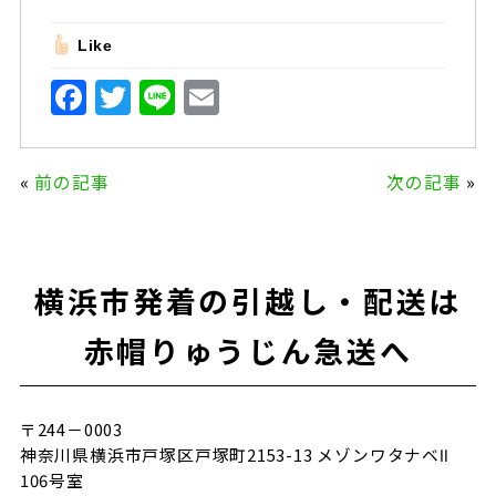
Like
F
T
Li
E
a
w
n
m
c
it
e
ai
«
前の記事
次の記事
»
e
te
l
b
r
o
横浜市発着の引越し・配送は
o
k
赤帽りゅうじん急送へ
〒244－0003
神奈川県横浜市戸塚区戸塚町2153-13 メゾンワタナベⅡ
106号室