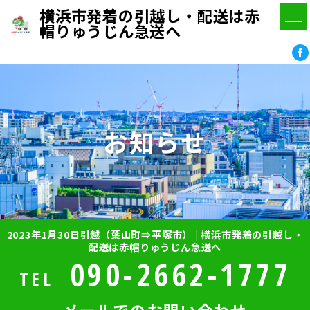
横浜市発着の引越し・配送は赤
帽りゅうじん急送へ
お知らせ
2023年1月30日引越（葉山町⇒平塚市） | 横浜市発着の引越し・
配送は赤帽りゅうじん急送へ
090-2662-1777
TEL