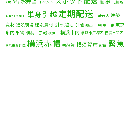
スポット配送
催事
お弁当
3台
2台
イベント
化粧品
2025年10月
(9)
定期配送
単身引越
建築
川崎市内
単身引っ越し
2025年9月
(3)
資材
引っ越し
建設資材
東京
建設現場
引越
搬出
早朝
朝一番
横浜市内
2025年8月
(2)
都内
果物
横浜 赤帽
横浜市戸塚区
横浜市栄区
横浜市
横浜赤帽
緊急
2025年7月
(6)
横須賀市
横須賀
絵画
横浜市瀬谷区
配送
2025年6月
(1)
自転車
自動車部品
自転車配送
老人ホーム
茅ケ崎市
2025年5月
(4)
赤帽横浜
部品
資材
鎌倉市
赤帽 横浜
逗子市
電子
2025年4月
(5)
食品
オルガン
2025年3月
(4)
2025年2月
(1)
2025年1月
(4)
2024年12月
(4)