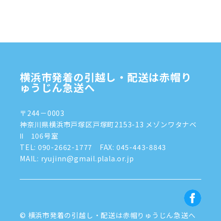
2024年11月
(7)
2024年10月
(1)
2024年9月
(2)
2024年8月
(7)
横浜市発着の引越し・配送は赤帽り
2024年7月
(8)
ゅうじん急送へ
2024年6月
(4)
〒244－0003
2024年5月
(2)
神奈川県横浜市戸塚区戸塚町2153-13 メゾンワタナベ
Ⅱ 106号室
2024年4月
(3)
TEL:
090-2662-1777
FAX: 045-443-8843
MAIL: ryujinn@gmail.plala.or.jp
2024年3月
(8)
2024年1月
(3)
2023年12月
(6)
© 横浜市発着の引越し・配送は赤帽りゅうじん急送へ
2023年11月
(5)