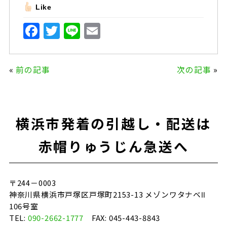
Like
F
T
Li
E
a
w
n
m
c
it
e
ai
«
前の記事
次の記事
»
e
te
l
b
r
o
横浜市発着の引越し・配送は
o
k
赤帽りゅうじん急送へ
〒244－0003
神奈川県横浜市戸塚区戸塚町2153-13 メゾンワタナベⅡ
106号室
TEL:
090-2662-1777
FAX: 045-443-8843