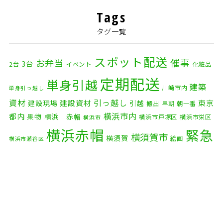
2026年2月
(5)
Tags
2026年1月
(2)
タグ一覧
2025年12月
(8)
2025年11月
(4)
スポット配送
催事
お弁当
3台
2台
イベント
化粧品
2025年10月
(9)
定期配送
単身引越
建築
川崎市内
単身引っ越し
2025年9月
(3)
資材
引っ越し
建設資材
東京
建設現場
引越
搬出
早朝
朝一番
横浜市内
2025年8月
(2)
都内
果物
横浜 赤帽
横浜市戸塚区
横浜市栄区
横浜市
横浜赤帽
緊急
2025年7月
(6)
横須賀市
横須賀
絵画
横浜市瀬谷区
配送
2025年6月
(1)
自転車
自動車部品
自転車配送
老人ホーム
茅ケ崎市
2025年5月
(4)
赤帽横浜
部品
資材
鎌倉市
赤帽 横浜
逗子市
電子
2025年4月
(5)
食品
オルガン
2025年3月
(4)