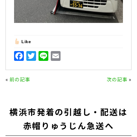
Like
F
T
Li
E
a
w
n
m
c
it
e
ai
«
前の記事
次の記事
»
e
te
l
b
r
o
横浜市発着の引越し・配送は
o
k
赤帽りゅうじん急送へ