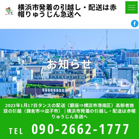
横浜市発着の引越し・配送は赤
帽りゅうじん急送へ
お知らせ
2023年1月17日タンスの配送（銀座⇒横浜市港南区）高齢者施
設の引越（鎌倉市⇒逗子市） | 横浜市発着の引越し・配送は赤帽
りゅうじん急送へ
090-2662-1777
TEL