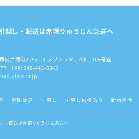
引越し・配送は赤帽りゅうじん急送へ
区戸塚町2153-13 メゾンワタナベⅡ 106号室
777
FAX: 045-443-8843
ail.plala.or.jp
送
定期配送
引越し
引越し見積もり
新着情報
越し・配送は赤帽りゅうじん急送へ