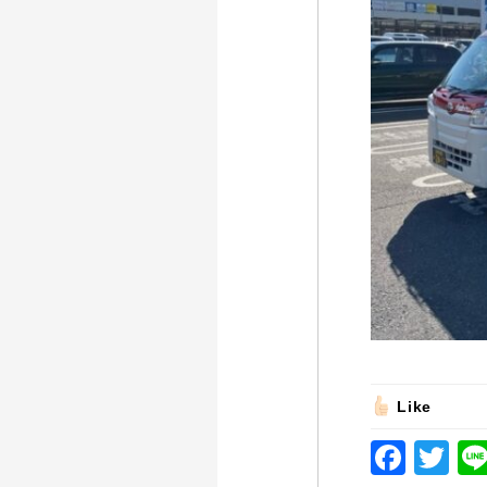
Like
F
T