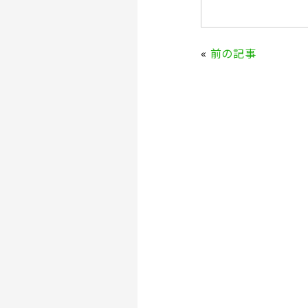
a
w
c
it
e
te
«
前の記事
b
r
o
o
k