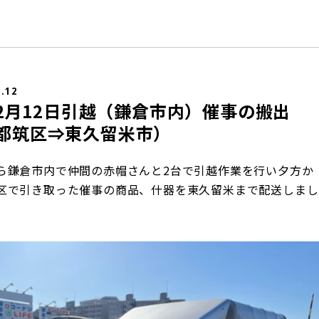
2.12
年12月12日引越（鎌倉市内）催事の搬出
都筑区⇒東久留米市）
ら鎌倉市内で仲間の赤帽さんと2台で引越作業を行い夕方か
区で引き取った催事の商品、什器を東久留米まで配送しまし