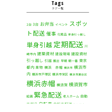
2025年11月
(4)
Tags
タグ一覧
2025年10月
(9)
2025年9月
(3)
スポッ
お弁当
3台
2台
イベント
ト配送
2025年8月
(2)
催事
化粧品
単身引っ越し
定期配送
2025年7月
(6)
単身引越
川
建築資材
2025年6月
(1)
建設資材
建設現場
崎市内
引っ越し
東京
引越
搬出
早朝
朝一番
2025年5月
(4)
横浜市
都内
果物
横浜 赤帽
横浜市
内
横浜市戸塚区
横浜市栄区
2025年4月
(5)
横浜市瀬谷区
横浜赤帽
横須賀市
横須賀
2025年3月
(4)
緊急配送
自動
2025年2月
(1)
絵画
老人ホーム
自転車
車部品
自転車配送
茅ケ崎市
2025年1月
(4)