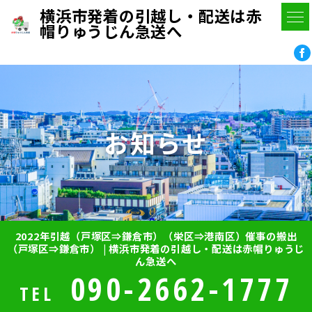
横浜市発着の引越し・配送は赤
帽りゅうじん急送へ
お知らせ
2022年引越（戸塚区⇒鎌倉市）（栄区⇒港南区）催事の搬出
（戸塚区⇒鎌倉市） | 横浜市発着の引越し・配送は赤帽りゅうじ
ん急送へ
090-2662-1777
TEL