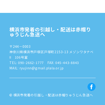
2024年10月
(1)
2024年9月
(2)
2024年8月
(7)
横浜市発着の引越し・配送は赤帽り
2024年7月
(8)
ゅうじん急送へ
2024年6月
(4)
〒244－0003
2024年5月
(2)
神奈川県横浜市戸塚区戸塚町2153-13 メゾンワタナベ
Ⅱ 106号室
2024年4月
(3)
TEL:
090-2662-1777
FAX: 045-443-8843
MAIL: ryujinn@gmail.plala.or.jp
2024年3月
(8)
2024年1月
(3)
2023年12月
(6)
© 横浜市発着の引越し・配送は赤帽りゅうじん急送へ
2023年11月
(5)