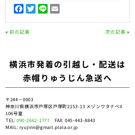
F
T
Li
E
a
w
n
m
c
it
e
ai
«
前の記事
次の記事
»
e
te
l
b
r
o
横浜市発着の引越し・配送は
o
k
赤帽りゅうじん急送へ
〒244－0003
神奈川県横浜市戸塚区戸塚町2153-13 メゾンワタナベⅡ
106号室
TEL:
090-2662-1777
FAX: 045-443-8843
MAIL: ryujinn@gmail.plala.or.jp