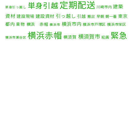
2025年10月
(9)
定期配送
単身引越
建築
川崎市内
単身引っ越し
2025年9月
(3)
資材
引っ越し
建設資材
東京
建設現場
引越
搬出
早朝
朝一番
横浜市内
2025年8月
(2)
都内
果物
横浜 赤帽
横浜市戸塚区
横浜市栄区
横浜市
横浜赤帽
緊急
2025年7月
(6)
横須賀市
横須賀
絵画
横浜市瀬谷区
配送
2025年6月
(1)
自転車
自動車部品
自転車配送
老人ホーム
茅ケ崎市
2025年5月
(4)
赤帽横浜
部品
資材
鎌倉市
赤帽 横浜
逗子市
電子
2025年4月
(5)
食品
オルガン
2025年3月
(4)
2025年2月
(1)
2025年1月
(4)
2024年12月
(4)
2024年11月
(7)