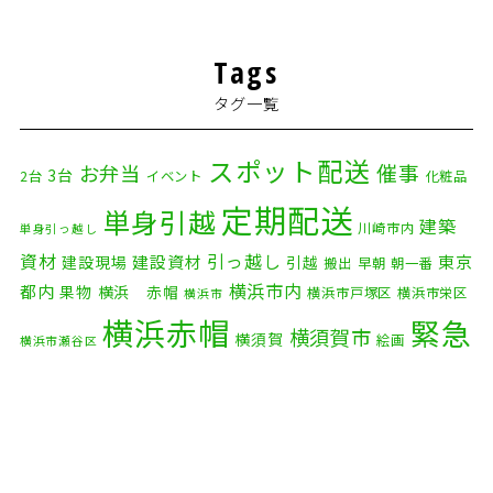
2026年2月
(5)
Tags
2026年1月
(2)
タグ一覧
2025年12月
(8)
2025年11月
(4)
スポット配送
催事
お弁当
3台
2台
イベント
化粧品
2025年10月
(9)
定期配送
単身引越
建築
川崎市内
単身引っ越し
2025年9月
(3)
資材
引っ越し
建設資材
東京
建設現場
引越
搬出
早朝
朝一番
横浜市内
2025年8月
(2)
都内
果物
横浜 赤帽
横浜市戸塚区
横浜市栄区
横浜市
横浜赤帽
緊急
2025年7月
(6)
横須賀市
横須賀
絵画
横浜市瀬谷区
配送
2025年6月
(1)
自転車
自動車部品
自転車配送
老人ホーム
茅ケ崎市
2025年5月
(4)
赤帽横浜
部品
資材
鎌倉市
赤帽 横浜
逗子市
電子
2025年4月
(5)
食品
オルガン