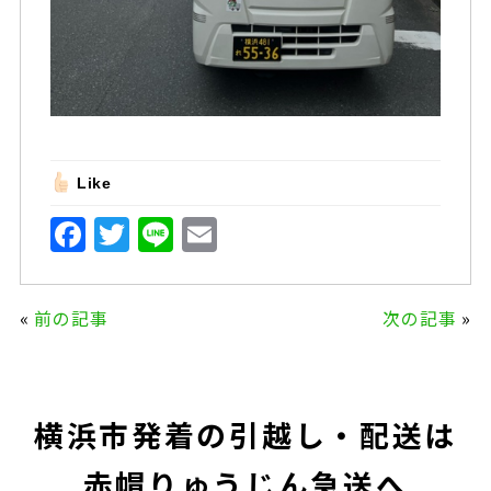
Like
F
T
Li
E
a
w
n
m
c
it
e
ai
«
前の記事
次の記事
»
e
te
l
b
r
o
横浜市発着の引越し・配送は
o
k
赤帽りゅうじん急送へ