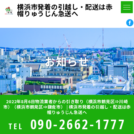
横浜市発着の引越し・配送は赤
帽りゅうじん急送へ
お知らせ
2022年8月6日物流業者からの引き取り（横浜市鶴見区⇒川崎
市）（横浜市鶴見区⇒鎌倉市） | 横浜市発着の引越し・配送は赤
帽りゅうじん急送へ
090-2662-1777
TEL