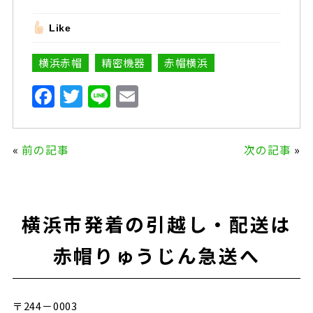
Like
横浜赤帽
精密機器
赤帽横浜
F
T
Li
E
a
w
n
m
c
it
e
ai
«
前の記事
次の記事
»
e
te
l
b
r
o
横浜市発着の引越し・配送は
o
k
赤帽りゅうじん急送へ
〒244－0003