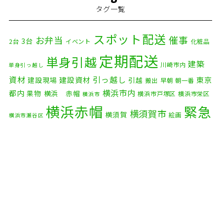
タグ一覧
2025年12月
(8)
2025年11月
(4)
スポット配送
催事
お弁当
3台
2台
イベント
化粧品
2025年10月
(9)
定期配送
単身引越
建築
川崎市内
単身引っ越し
2025年9月
(3)
資材
引っ越し
建設資材
東京
建設現場
引越
搬出
早朝
朝一番
横浜市内
2025年8月
(2)
都内
果物
横浜 赤帽
横浜市戸塚区
横浜市栄区
横浜市
横浜赤帽
緊急
2025年7月
(6)
横須賀市
横須賀
絵画
横浜市瀬谷区
配送
2025年6月
(1)
自転車
自動車部品
自転車配送
老人ホーム
茅ケ崎市
2025年5月
(4)
赤帽横浜
部品
資材
鎌倉市
赤帽 横浜
逗子市
電子
2025年4月
(5)
食品
オルガン
2025年3月
(4)
2025年2月
(1)