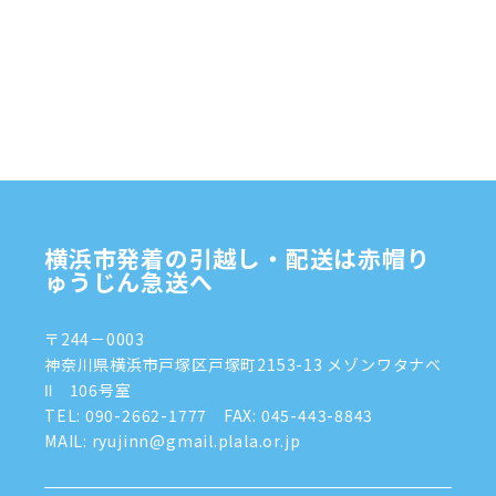
2025年1月
(4)
2024年12月
(4)
2024年11月
(7)
2024年10月
(1)
2024年9月
(2)
2024年8月
(7)
横浜市発着の引越し・配送は赤帽り
2024年7月
(8)
ゅうじん急送へ
2024年6月
(4)
〒244－0003
2024年5月
(2)
神奈川県横浜市戸塚区戸塚町2153-13 メゾンワタナベ
Ⅱ 106号室
2024年4月
(3)
TEL:
090-2662-1777
FAX: 045-443-8843
MAIL: ryujinn@gmail.plala.or.jp
2024年3月
(8)
2024年1月
(3)