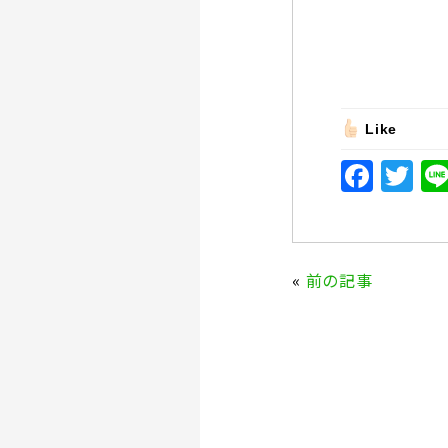
Like
F
T
a
w
c
it
e
te
«
前の記事
b
r
o
o
k