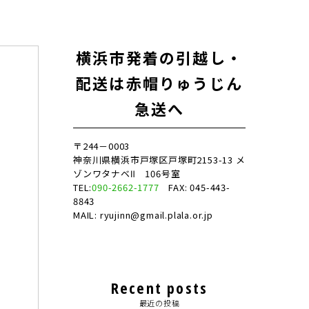
横浜市発着の引越し・
配送は赤帽りゅうじん
急送へ
〒244－0003
神奈川県横浜市戸塚区戸塚町2153-13 メ
ゾンワタナベⅡ 106号室
TEL:
090-2662-1777
FAX: 045-443-
8843
MAIL: ryujinn@gmail.plala.or.jp
Recent posts
最近の投稿