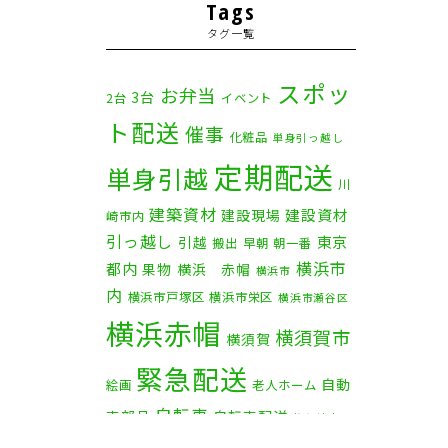
2025年11月
(4)
Tags
タグ一覧
2025年10月
(9)
2025年9月
(3)
スポッ
お弁当
3台
2台
イベント
ト配送
2025年8月
(2)
催事
化粧品
単身引っ越し
定期配送
2025年7月
(6)
単身引越
川
建築資材
2025年6月
(1)
建設資材
建設現場
崎市内
引っ越し
東京
引越
搬出
早朝
朝一番
2025年5月
(4)
横浜市
都内
果物
横浜 赤帽
横浜市
内
横浜市戸塚区
横浜市栄区
2025年4月
(5)
横浜市瀬谷区
横浜赤帽
横須賀市
横須賀
2025年3月
(4)
緊急配送
自動
2025年2月
(1)
絵画
老人ホーム
自転車
車部品
自転車配送
茅ケ崎市
2025年1月
(4)