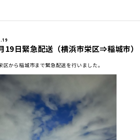
7.19
年7月19日緊急配送（横浜市栄区⇒稲城市）
栄区から稲城市まで緊急配送を行いました。