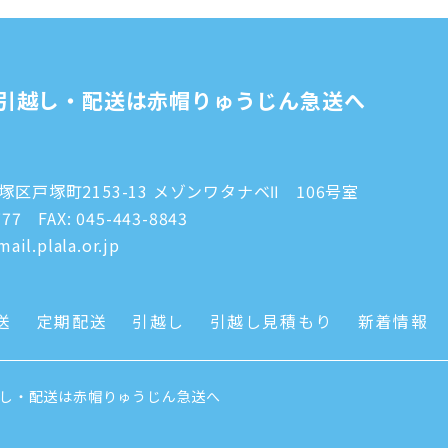
引越し・配送は赤帽りゅうじん急送へ
区戸塚町2153-13 メゾンワタナベⅡ 106号室
777
FAX: 045-443-8843
ail.plala.or.jp
送
定期配送
引越し
引越し見積もり
新着情報
越し・配送は赤帽りゅうじん急送へ