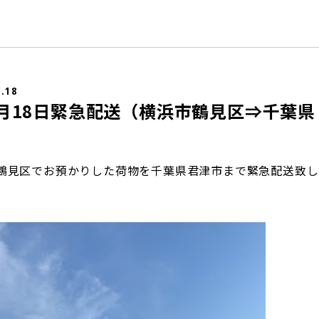
5.18
年5月18日緊急配送（横浜市鶴見区⇒千葉県
鶴見区でお預かりした荷物を千葉県君津市まで緊急配送致し