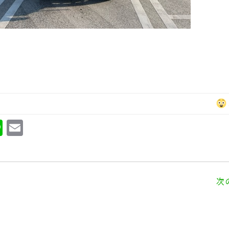
Li
E
n
m
e
ai
l
次