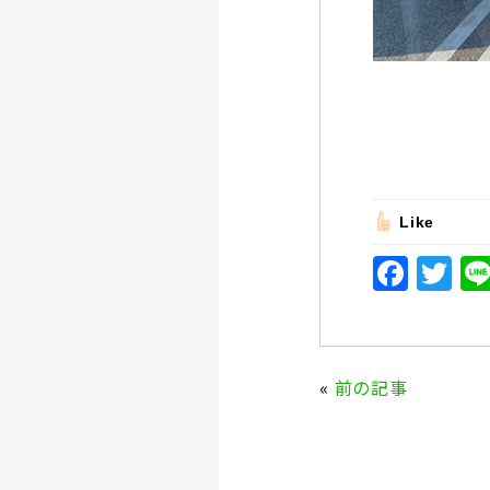
Like
F
T
a
w
c
it
e
te
«
前の記事
b
r
o
o