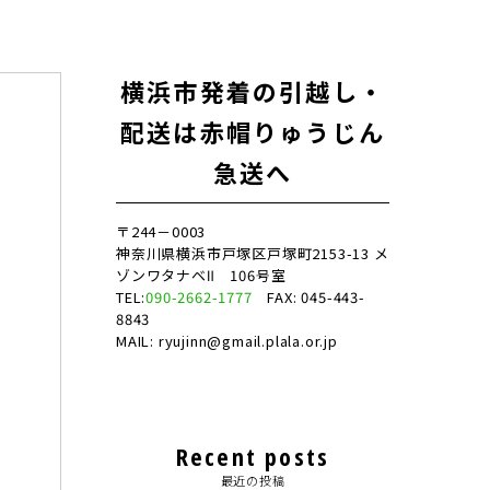
横浜市発着の引越し・
配送は赤帽りゅうじん
急送へ
〒244－0003
神奈川県横浜市戸塚区戸塚町2153-13 メ
ゾンワタナベⅡ 106号室
TEL:
090-2662-1777
FAX: 045-443-
8843
MAIL: ryujinn@gmail.plala.or.jp
Recent posts
最近の投稿