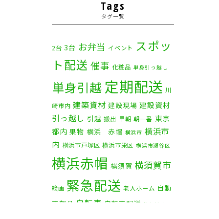
2025年11月
(4)
Tags
タグ一覧
2025年10月
(9)
2025年9月
(3)
スポッ
お弁当
3台
2台
イベント
ト配送
2025年8月
(2)
催事
化粧品
単身引っ越し
定期配送
2025年7月
(6)
単身引越
川
建築資材
2025年6月
(1)
建設資材
建設現場
崎市内
引っ越し
東京
引越
搬出
早朝
朝一番
2025年5月
(4)
横浜市
都内
果物
横浜 赤帽
横浜市
内
横浜市戸塚区
横浜市栄区
2025年4月
(5)
横浜市瀬谷区
横浜赤帽
横須賀市
横須賀
2025年3月
(4)
緊急配送
自動
2025年2月
(1)
絵画
老人ホーム
自転車
車部品
自転車配送
茅ケ崎市
2025年1月
(4)