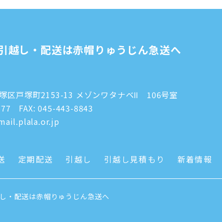
引越し・配送は赤帽りゅうじん急送へ
区戸塚町2153-13 メゾンワタナベⅡ 106号室
777
FAX: 045-443-8843
ail.plala.or.jp
送
定期配送
引越し
引越し見積もり
新着情報
越し・配送は赤帽りゅうじん急送へ