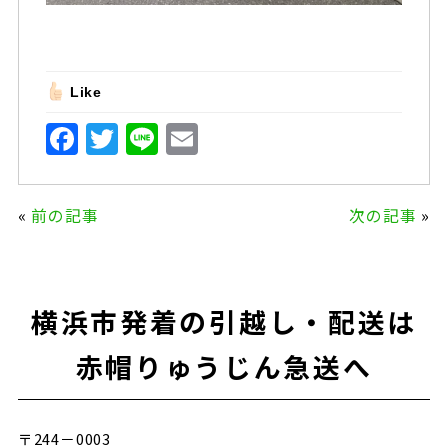
Like
F
T
Li
E
a
w
n
m
c
it
e
ai
«
前の記事
次の記事
»
e
te
l
b
r
o
横浜市発着の引越し・配送は
o
k
赤帽りゅうじん急送へ
〒244－0003