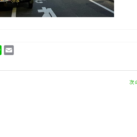
Li
E
n
m
e
ai
l
次