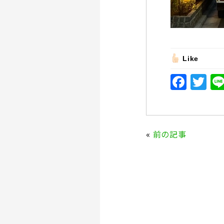
Like
F
T
a
w
c
it
e
te
«
前の記事
b
r
o
o
k