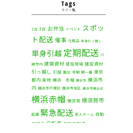
2025年11月
(4)
Tags
タグ一覧
2025年10月
(9)
2025年9月
(3)
スポッ
お弁当
3台
2台
イベント
ト配送
2025年8月
(2)
催事
化粧品
単身引っ越し
定期配送
2025年7月
(6)
単身引越
川
建築資材
2025年6月
(1)
建設資材
建設現場
崎市内
引っ越し
東京
引越
搬出
早朝
朝一番
2025年5月
(4)
横浜市
都内
果物
横浜 赤帽
横浜市
内
横浜市戸塚区
横浜市栄区
2025年4月
(5)
横浜市瀬谷区
横浜赤帽
横須賀市
横須賀
2025年3月
(4)
緊急配送
自動
2025年2月
(1)
絵画
老人ホーム
自転車
車部品
自転車配送
茅ケ崎市
2025年1月
(4)