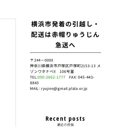
横浜市発着の引越し・
配送は赤帽りゅうじん
急送へ
〒244－0003
神奈川県横浜市戸塚区戸塚町2153-13 メ
ゾンワタナベⅡ 106号室
TEL:
090-2662-1777
FAX: 045-443-
8843
MAIL: ryujinn@gmail.plala.or.jp
Recent posts
最近の投稿