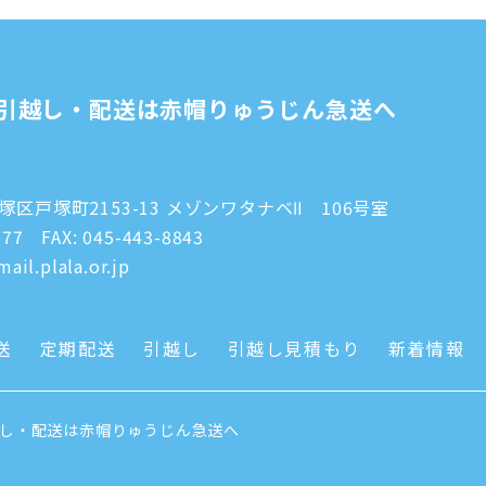
引越し・配送は赤帽りゅうじん急送へ
区戸塚町2153-13 メゾンワタナベⅡ 106号室
777
FAX: 045-443-8843
ail.plala.or.jp
送
定期配送
引越し
引越し見積もり
新着情報
越し・配送は赤帽りゅうじん急送へ