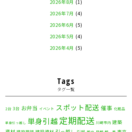
2026年8月
(1)
2026年7月
(4)
2026年6月
(5)
2026年5月
(4)
2026年4月
(5)
2026年3月
(4)
2026年2月
(5)
Tags
2026年1月
(2)
タグ一覧
2025年12月
(8)
2025年11月
(4)
スポット配送
催事
お弁当
3台
2台
イベント
化粧品
2025年10月
(9)
定期配送
単身引越
建築
川崎市内
単身引っ越し
2025年9月
(3)
資材
引っ越し
建設資材
東京
建設現場
引越