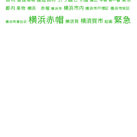
搬出
早朝
朝一番
横浜市内
2025年8月
(2)
都内
果物
横浜 赤帽
横浜市戸塚区
横浜市栄区
横浜市
横浜赤帽
緊急
2025年7月
(6)
横須賀市
横須賀
絵画
横浜市瀬谷区
配送
2025年6月
(1)
自転車
自動車部品
自転車配送
老人ホーム
茅ケ崎市
2025年5月
(4)
赤帽横浜
部品
資材
鎌倉市
赤帽 横浜
逗子市
電子
2025年4月
(5)
食品
オルガン
2025年3月
(4)
2025年2月
(1)
2025年1月
(4)
2024年12月
(4)
2024年11月
(7)
2024年10月
(1)