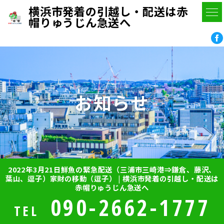
横浜市発着の引越し・配送は赤
帽りゅうじん急送へ
お知らせ
2022年3月21日鮮魚の緊急配送（三浦市三崎港⇒鎌倉、藤沢、
葉山、逗子）家財の移動（逗子） | 横浜市発着の引越し・配送は
赤帽りゅうじん急送へ
090-2662-1777
TEL