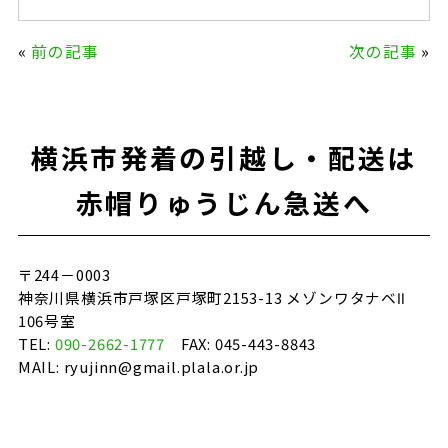
a
w
n
m
c
it
e
ai
«
前の記事
次の記事
»
e
te
l
b
r
o
横浜市発着の引越し・配送は
o
k
赤帽りゅうじん急送へ
〒244－0003
神奈川県横浜市戸塚区戸塚町2153-13 メゾンワタナベⅡ
106号室
TEL:
090-2662-1777
FAX: 045-443-8843
MAIL: ryujinn@gmail.plala.or.jp