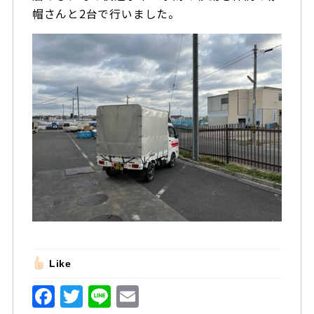
帽さんと2台で行いました。
Like
F
T
Li
E