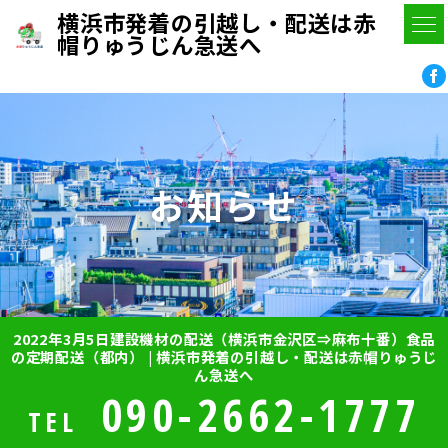
横浜市発着の引越し・配送は赤
帽りゅうじん急送へ
お知らせ
2022年3月5日建設機材の配送（横浜市金沢区⇒麻布十番）食品
の定期配送（都内） | 横浜市発着の引越し・配送は赤帽りゅうじ
ん急送へ
090-2662-1777
TEL