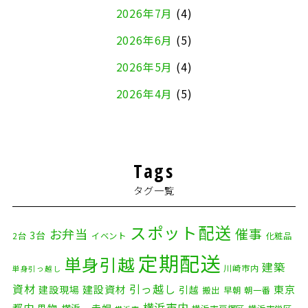
2026年7月
(4)
2026年6月
(5)
2026年5月
(4)
2026年4月
(5)
2026年3月
(4)
2026年2月
(5)
Tags
2026年1月
(2)
タグ一覧
2025年12月
(8)
2025年11月
(4)
スポット配送
催事
お弁当
3台
2台
イベント
化粧品
2025年10月
(9)
定期配送
単身引越
建築
川崎市内
単身引っ越し
2025年9月
(3)
資材
引っ越し
建設資材
東京
建設現場
引越
搬出
早朝
朝一番
横浜市内
都内