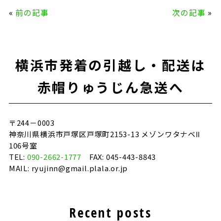
c
it
e
ai
«
前の記事
次の記事
»
e
te
l
b
r
o
横浜市発着の引越し・配送は
o
k
赤帽りゅうじん急送へ
〒244－0003
神奈川県横浜市戸塚区戸塚町2153-13 メゾンワタナベⅡ
106号室
TEL:
090-2662-1777
FAX: 045-443-8843
MAIL: ryujinn@gmail.plala.or.jp
Recent posts