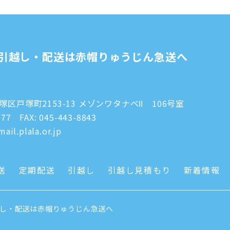
引越し・配送は赤帽りゅうじん急送へ
区戸塚町2153-13 メゾンワタナベⅡ 106号室
777
FAX: 045-443-8843
ail.plala.or.jp
送
定期配送
引越し
引越し見積もり
新着情報
越し・配送は赤帽りゅうじん急送へ