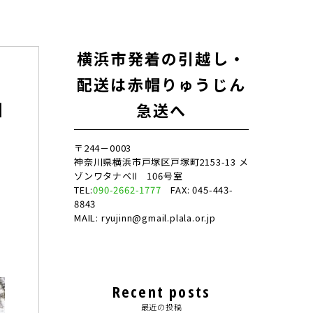
横浜市発着の引越し・
配送は赤帽りゅうじん
田
急送へ
〒244－0003
神奈川県横浜市戸塚区戸塚町2153-13 メ
ゾンワタナベⅡ 106号室
TEL:
090-2662-1777
FAX: 045-443-
8843
MAIL: ryujinn@gmail.plala.or.jp
Recent posts
最近の投稿