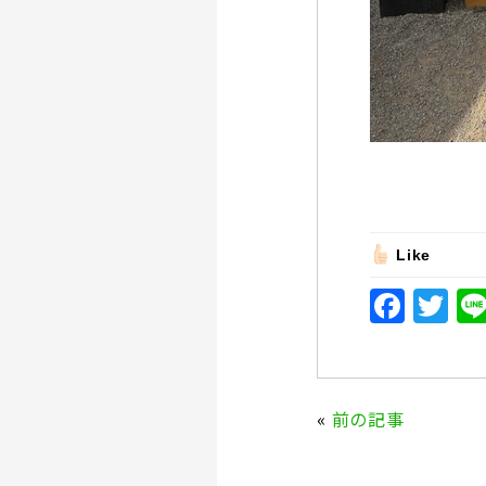
Like
F
T
a
w
c
it
e
te
«
前の記事
b
r
o