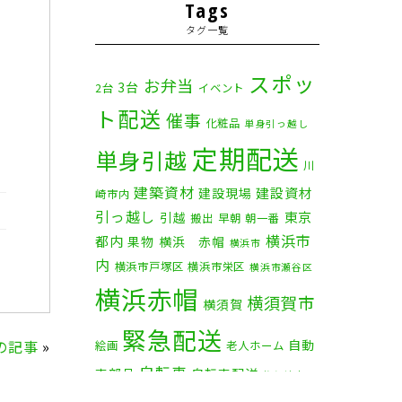
2025年11月
(4)
Tags
タグ一覧
2025年10月
(9)
2025年9月
(3)
スポッ
お弁当
3台
2台
イベント
ト配送
2025年8月
(2)
催事
化粧品
単身引っ越し
定期配送
2025年7月
(6)
単身引越
川
建築資材
2025年6月
(1)
建設資材
建設現場
崎市内
引っ越し
東京
引越
搬出
早朝
朝一番
2025年5月
(4)
横浜市
都内
果物
横浜 赤帽
横浜市
内
横浜市戸塚区
横浜市栄区
2025年4月
(5)
横浜市瀬谷区
横浜赤帽
横須賀市
横須賀
2025年3月
(4)
緊急配送
の記事
»
自動
2025年2月
(1)
絵画
老人ホーム
自転車
車部品
自転車配送
茅ケ崎市
2025年1月
(4)