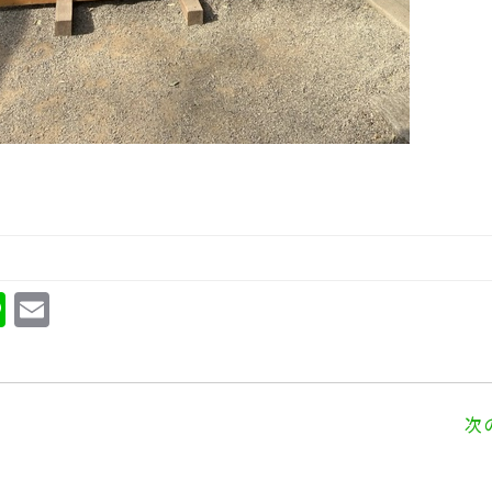
Li
E
n
m
e
ai
l
次