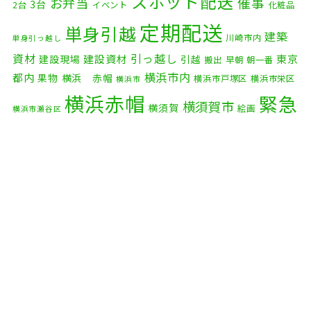
スポット配送
催事
お弁当
3台
2台
イベント
化粧品
2025年10月
(9)
定期配送
単身引越
建築
川崎市内
単身引っ越し
2025年9月
(3)
資材
引っ越し
建設資材
東京
建設現場
引越
搬出
早朝
朝一番
横浜市内
2025年8月
(2)
都内
果物
横浜 赤帽
横浜市戸塚区
横浜市栄区
横浜市
横浜赤帽
緊急
2025年7月
(6)
横須賀市
横須賀
絵画
横浜市瀬谷区
配送
2025年6月
(1)
自転車
自動車部品
自転車配送
老人ホーム
茅ケ崎市
2025年5月
(4)
赤帽横浜
部品
資材
鎌倉市
赤帽 横浜
逗子市
電子
2025年4月
(5)
食品
オルガン
2025年3月
(4)
2025年2月
(1)
2025年1月
(4)
2024年12月
(4)