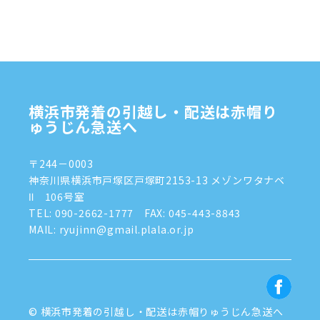
2024年11月
(7)
2024年10月
(1)
2024年9月
(2)
2024年8月
(7)
横浜市発着の引越し・配送は赤帽り
2024年7月
(8)
ゅうじん急送へ
2024年6月
(4)
〒244－0003
2024年5月
(2)
神奈川県横浜市戸塚区戸塚町2153-13 メゾンワタナベ
Ⅱ 106号室
2024年4月
(3)
TEL:
090-2662-1777
FAX: 045-443-8843
MAIL: ryujinn@gmail.plala.or.jp
2024年3月
(8)
2024年1月
(3)
2023年12月
(6)
© 横浜市発着の引越し・配送は赤帽りゅうじん急送へ
2023年11月
(5)