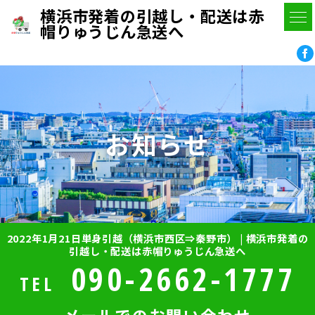
横浜市発着の引越し・配送は赤
帽りゅうじん急送へ
お知らせ
2022年1月21日単身引越（横浜市西区⇒秦野市） | 横浜市発着の
引越し・配送は赤帽りゅうじん急送へ
090-2662-1777
TEL