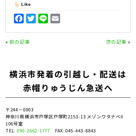
Like
F
T
Li
E
a
w
n
m
c
it
e
ai
«
前の記事
次の記事
»
e
te
l
b
r
o
横浜市発着の引越し・配送は
o
k
赤帽りゅうじん急送へ
〒244－0003
神奈川県横浜市戸塚区戸塚町2153-13 メゾンワタナベⅡ
106号室
TEL:
090-2662-1777
FAX: 045-443-8843