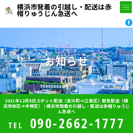
横浜市発着の引越し・配送は赤
帽りゅうじん急送へ
お知らせ
2021年12月8日スポット配送（愛川町⇒江東区）緊急配送（横
浜市栄区⇒中野区） | 横浜市発着の引越し・配送は赤帽りゅうじ
ん急送へ
090-2662-1777
TEL