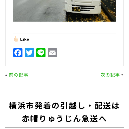
Like
F
T
Li
E
a
w
n
m
c
it
e
ai
«
前の記事
次の記事
»
e
te
l
b
r
o
横浜市発着の引越し・配送は
o
k
赤帽りゅうじん急送へ