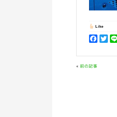
Like
F
T
a
w
c
it
e
te
«
前の記事
b
r
o
o
k