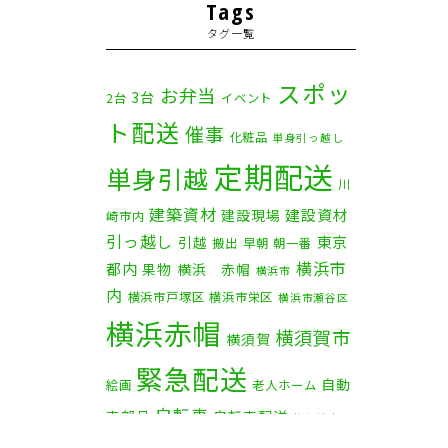
2025年11月
(4)
Tags
タグ一覧
2025年10月
(9)
2025年9月
(3)
スポッ
お弁当
3台
2台
イベント
ト配送
2025年8月
(2)
催事
化粧品
単身引っ越し
定期配送
2025年7月
(6)
単身引越
川
建築資材
2025年6月
(1)
建設資材
建設現場
崎市内
引っ越し
東京
引越
搬出
早朝
朝一番
2025年5月
(4)
横浜市
都内
果物
横浜 赤帽
横浜市
内
横浜市戸塚区
横浜市栄区
2025年4月
(5)
横浜市瀬谷区
横浜赤帽
横須賀市
横須賀
2025年3月
(4)
緊急配送
自動
2025年2月
(1)
絵画
老人ホーム
自転車
車部品
自転車配送
茅ケ崎市
2025年1月
(4)