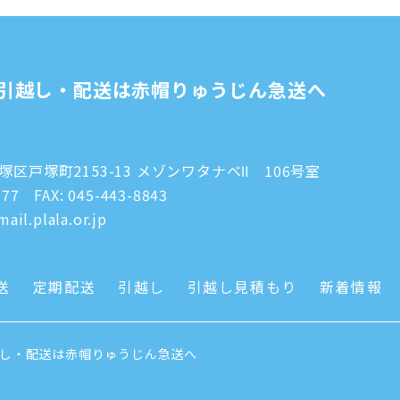
引越し・配送は赤帽りゅうじん急送へ
区戸塚町2153-13 メゾンワタナベⅡ 106号室
777
FAX: 045-443-8843
ail.plala.or.jp
送
定期配送
引越し
引越し見積もり
新着情報
越し・配送は赤帽りゅうじん急送へ