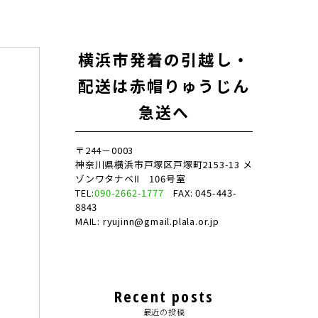
横浜市発着の引越し・
配送は赤帽りゅうじん
急送へ
〒244－0003
神奈川県横浜市戸塚区戸塚町2153-13 メ
ゾンワタナベⅡ 106号室
TEL:
090-2662-1777
FAX: 045-443-
8843
MAIL: ryujinn@gmail.plala.or.jp
Recent posts
最近の投稿