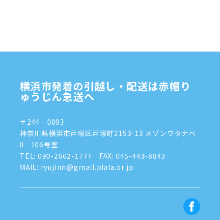
2024年11月
(7)
2024年10月
(1)
2024年9月
(2)
2024年8月
(7)
横浜市発着の引越し・配送は赤帽り
2024年7月
(8)
ゅうじん急送へ
2024年6月
(4)
〒244－0003
2024年5月
(2)
神奈川県横浜市戸塚区戸塚町2153-13 メゾンワタナベ
Ⅱ 106号室
2024年4月
(3)
TEL:
090-2662-1777
FAX: 045-443-8843
MAIL: ryujinn@gmail.plala.or.jp
2024年3月
(8)
2024年1月
(3)
2023年12月
(6)