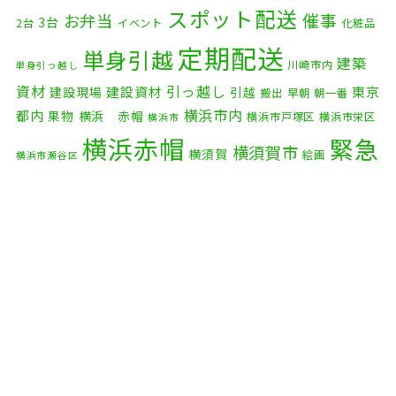
2025年11月
(4)
スポット配送
催事
お弁当
3台
2台
イベント
化粧品
2025年10月
(9)
定期配送
単身引越
建築
川崎市内
単身引っ越し
2025年9月
(3)
資材
引っ越し
建設資材
東京
建設現場
引越
搬出
早朝
朝一番
横浜市内
2025年8月
(2)
都内
果物
横浜 赤帽
横浜市戸塚区
横浜市栄区
横浜市
横浜赤帽
緊急
2025年7月
(6)
横須賀市
横須賀
絵画
横浜市瀬谷区
配送
2025年6月
(1)
自転車
自動車部品
自転車配送
老人ホーム
茅ケ崎市
2025年5月
(4)
赤帽横浜
部品
資材
鎌倉市
赤帽 横浜
逗子市
電子
2025年4月
(5)
食品
オルガン
2025年3月
(4)
2025年2月
(1)
2025年1月
(4)
2024年12月
(4)