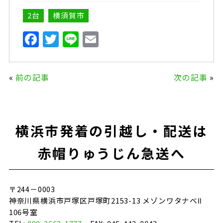
2台
横須賀市
F
T
Li
E
a
w
n
m
c
it
e
ai
«
前の記事
次の記事
»
e
te
l
b
r
o
横浜市発着の引越し・配送は
o
k
赤帽りゅうじん急送へ
〒244－0003
神奈川県横浜市戸塚区戸塚町2153-13 メゾンワタナベⅡ
106号室