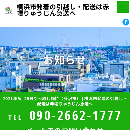
横浜市発着の引越し・配送は赤
帽りゅうじん急送へ
お知らせ
2021年9月29日引っ越し横持（藤沢市） | 横浜市発着の引越し・
配送は赤帽りゅうじん急送へ
090-2662-1777
TEL