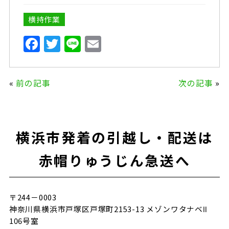
横持作業
F
T
Li
E
a
w
n
m
c
it
e
ai
«
前の記事
次の記事
»
e
te
l
b
r
o
横浜市発着の引越し・配送は
o
k
赤帽りゅうじん急送へ
〒244－0003
神奈川県横浜市戸塚区戸塚町2153-13 メゾンワタナベⅡ
106号室