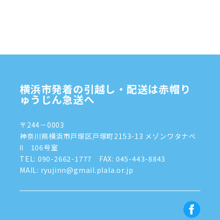
2024年12月
(4)
2024年11月
(7)
2024年10月
(1)
2024年9月
(2)
2024年8月
(7)
横浜市発着の引越し・配送は赤帽り
2024年7月
(8)
ゅうじん急送へ
2024年6月
(4)
〒244－0003
2024年5月
(2)
神奈川県横浜市戸塚区戸塚町2153-13 メゾンワタナベ
Ⅱ 106号室
2024年4月
(3)
TEL:
090-2662-1777
FAX: 045-443-8843
MAIL: ryujinn@gmail.plala.or.jp
2024年3月
(8)
2024年1月
(3)
2023年12月
(6)