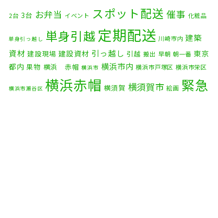
2025年11月
(4)
スポット配送
催事
お弁当
3台
2台
イベント
化粧品
2025年10月
(9)
定期配送
単身引越
建築
川崎市内
単身引っ越し
2025年9月
(3)
資材
引っ越し
建設資材
東京
建設現場
引越
搬出
早朝
朝一番
横浜市内
2025年8月
(2)
都内
果物
横浜 赤帽
横浜市戸塚区
横浜市栄区
横浜市
横浜赤帽
緊急
2025年7月
(6)
横須賀市
横須賀
絵画
横浜市瀬谷区
配送
2025年6月
(1)
自転車
自動車部品
自転車配送
老人ホーム
茅ケ崎市
2025年5月
(4)
赤帽横浜
部品
資材
鎌倉市
赤帽 横浜
逗子市
電子
2025年4月
(5)
食品
オルガン
2025年3月
(4)
2025年2月
(1)
2025年1月
(4)