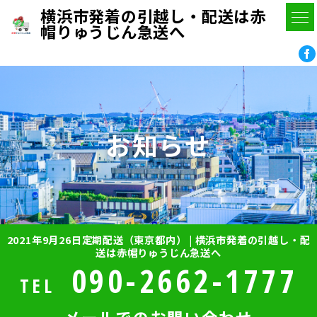
横浜市発着の引越し・配送は赤
帽りゅうじん急送へ
お知らせ
2021年9月26日定期配送（東京都内） | 横浜市発着の引越し・配
送は赤帽りゅうじん急送へ
090-2662-1777
TEL