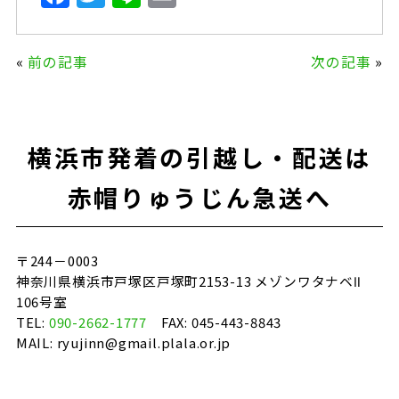
a
w
n
m
c
it
e
ai
«
前の記事
次の記事
»
e
te
l
b
r
o
横浜市発着の引越し・配送は
o
k
赤帽りゅうじん急送へ
〒244－0003
神奈川県横浜市戸塚区戸塚町2153-13 メゾンワタナベⅡ
106号室
TEL:
090-2662-1777
FAX: 045-443-8843
MAIL: ryujinn@gmail.plala.or.jp