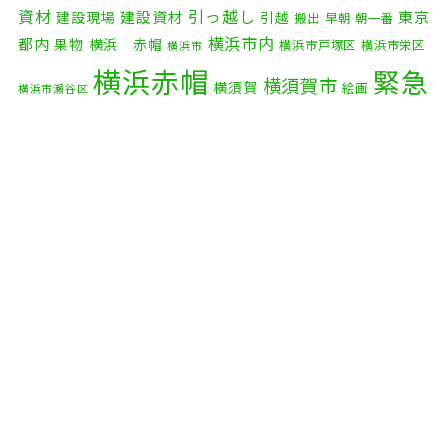
2025年9月
(3)
資材
引っ越し
建設資材
東京
建設現場
引越
搬出
早朝
朝一番
横浜市内
2025年8月
(2)
都内
果物
横浜 赤帽
横浜市戸塚区
横浜市栄区
横浜市
横浜赤帽
緊急
2025年7月
(6)
横須賀市
横須賀
絵画
横浜市瀬谷区
配送
2025年6月
(1)
自転車
自動車部品
自転車配送
老人ホーム
茅ケ崎市
2025年5月
(4)
赤帽横浜
部品
資材
鎌倉市
赤帽 横浜
逗子市
電子
2025年4月
(5)
食品
オルガン
2025年3月
(4)
2025年2月
(1)
2025年1月
(4)
2024年12月
(4)
2024年11月
(7)
2024年10月
(1)