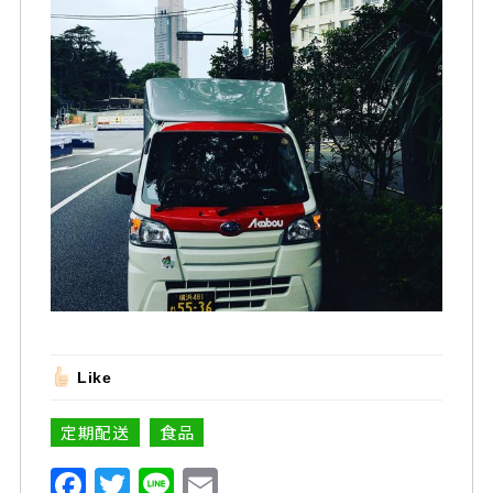
Like
定期配送
食品
F
T
Li
E