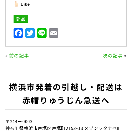
Like
部品
F
T
Li
E
a
w
n
m
c
it
e
ai
«
前の記事
次の記事
»
e
te
l
b
r
o
横浜市発着の引越し・配送は
o
k
赤帽りゅうじん急送へ
〒244－0003
神奈川県横浜市戸塚区戸塚町2153-13 メゾンワタナベⅡ