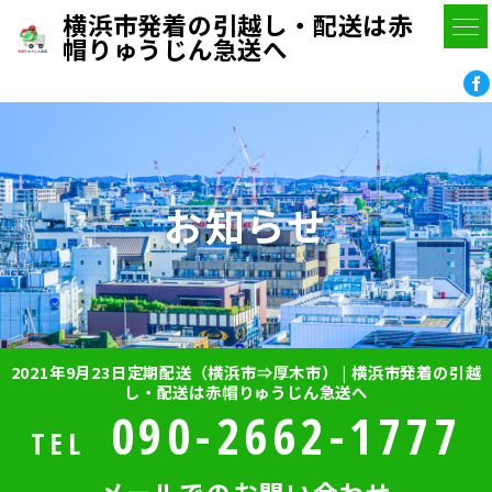
横浜市発着の引越し・配送は赤
帽りゅうじん急送へ
お知らせ
2021年9月23日定期配送（横浜市⇒厚木市） | 横浜市発着の引越
し・配送は赤帽りゅうじん急送へ
090-2662-1777
TEL