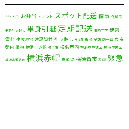
2025年12月
(8)
2025年11月
(4)
スポット配送
催事
お弁当
3台
2台
イベント
化粧品
2025年10月
(9)
定期配送
単身引越
建築
川崎市内
単身引っ越し
2025年9月
(3)
資材
引っ越し
建設資材
東京
建設現場
引越
搬出
早朝
朝一番
横浜市内
2025年8月
(2)
都内
果物
横浜 赤帽
横浜市戸塚区
横浜市栄区
横浜市
横浜赤帽
緊急
2025年7月
(6)
横須賀市
横須賀
絵画
横浜市瀬谷区
配送
2025年6月
(1)
自転車
自動車部品
自転車配送
老人ホーム
茅ケ崎市
2025年5月
(4)
赤帽横浜
部品
資材
鎌倉市
赤帽 横浜
逗子市
電子
2025年4月
(5)
食品
オルガン
2025年3月
(4)
2025年2月
(1)
2025年1月
(4)