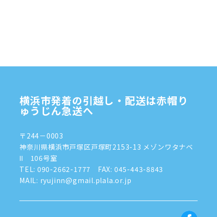
2024年12月
(4)
2024年11月
(7)
2024年10月
(1)
2024年9月
(2)
2024年8月
(7)
横浜市発着の引越し・配送は赤帽り
2024年7月
(8)
ゅうじん急送へ
2024年6月
(4)
〒244－0003
2024年5月
(2)
神奈川県横浜市戸塚区戸塚町2153-13 メゾンワタナベ
Ⅱ 106号室
2024年4月
(3)
TEL:
090-2662-1777
FAX: 045-443-8843
MAIL: ryujinn@gmail.plala.or.jp
2024年3月
(8)
2024年1月
(3)