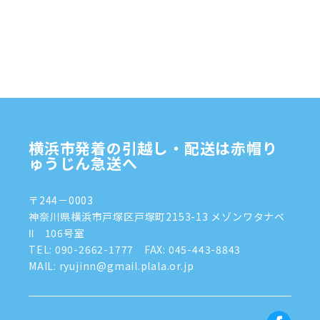
2024年12月
(4)
2024年11月
(7)
2024年10月
(1)
2024年9月
(2)
2024年8月
(7)
横浜市発着の引越し・配送は赤帽り
2024年7月
(8)
ゅうじん急送へ
2024年6月
(4)
〒244－0003
2024年5月
(2)
神奈川県横浜市戸塚区戸塚町2153-13 メゾンワタナベ
Ⅱ 106号室
2024年4月
(3)
TEL:
090-2662-1777
FAX: 045-443-8843
MAIL: ryujinn@gmail.plala.or.jp
2024年3月
(8)
2024年1月
(3)