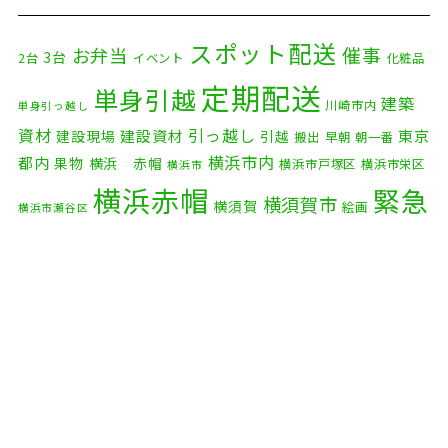
2025年12月
(8)
2025年11月
(4)
スポット配送
催事
お弁当
3台
2台
イベント
化粧品
2025年10月
(9)
定期配送
単身引越
建築
川崎市内
単身引っ越し
2025年9月
(3)
資材
引っ越し
建設資材
東京
建設現場
引越
搬出
早朝
朝一番
横浜市内
2025年8月
(2)
都内
果物
横浜 赤帽
横浜市戸塚区
横浜市栄区
横浜市
横浜赤帽
緊急
2025年7月
(6)
横須賀市
横須賀
絵画
横浜市瀬谷区
配送
2025年6月
(1)
自転車
自動車部品
自転車配送
老人ホーム
茅ケ崎市
2025年5月
(4)
赤帽横浜
部品
資材
鎌倉市
赤帽 横浜
逗子市
電子
2025年4月
(5)
食品
オルガン
2025年3月
(4)
2025年2月
(1)
2025年1月
(4)