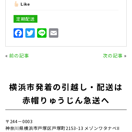
Like
定期配送
F
T
Li
E
a
w
n
m
c
it
e
ai
«
前の記事
次の記事
»
e
te
l
b
r
o
横浜市発着の引越し・配送は
o
k
赤帽りゅうじん急送へ
〒244－0003
神奈川県横浜市戸塚区戸塚町2153-13 メゾンワタナベⅡ