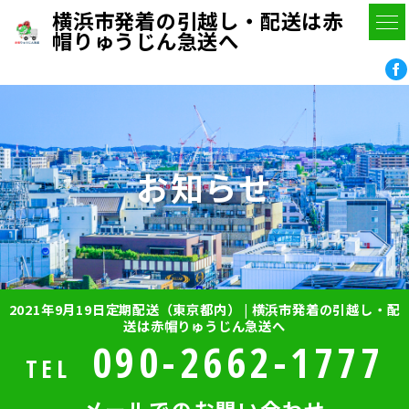
横浜市発着の引越し・配送は赤
帽りゅうじん急送へ
お知らせ
2021年9月19日定期配送（東京都内） | 横浜市発着の引越し・配
送は赤帽りゅうじん急送へ
090-2662-1777
TEL